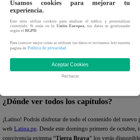
Usamos cookies para mejorar tu
continúan entre Shirley y Arturo. La modelo peruana no so
experiencia.
Además, Jhonatan confrontará a La Guarén por traicionar
Este sitio utiliza cookies para analizar el tráfico y personalizar
contenido. Si estás en la
Unión Europea
, tus datos se gestionarán
Mira el momento que se vivió en “Tierra Brava” dándole c
según el
RGPD
.
Para conocer mejor como se utilizan tus datos te invitamos leer nuestra
Política de privacidad
pagina de
.
Aceptar Cookies
Rechazar
¿Dónde ver todos los capítulos?
¡Latino! Podrás disfrutar de todo el contenido del nuevo
web
Latina.pe
. Desde este domingo primero de octubre, 
convivencia extrema “
Tierra Brava
” los verás disponib