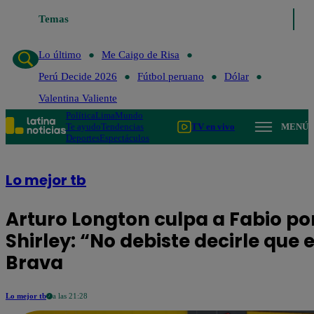
Temas
Lo último
Me Caigo de Risa
Lo último
Me Caigo de Risa
Perú Decide 2026
Fútbol peruano
Dólar
Valentina Valiente
Política
Lima
Mundo
Te ayudo
Tendencias
TV en vivo
MENÚ
Deportes
Espectáculos
Lo mejor tb
Arturo Longton culpa a Fabio p
Shirley: “No debiste decirle que
Brava
Lo mejor tb
a las 21:28