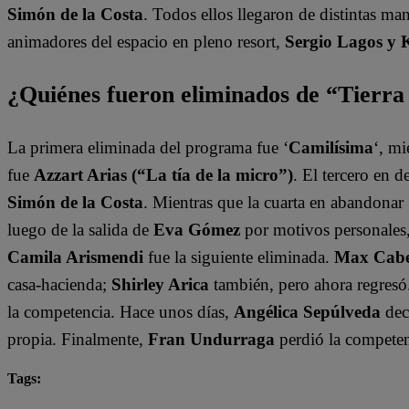
Simón de la Costa
. Todos ellos llegaron de distintas ma
animadores del espacio en pleno resort,
Sergio Lagos y 
¿Quiénes fueron eliminados de “Tierr
La primera eliminada del programa fue ‘
Camilísima
‘, mi
fue
Azzart Arias (“La tía de la micro”)
. El tercero en 
Simón de la Costa
. Mientras que la cuarta en abandonar 
luego de la salida de
Eva Gómez
por motivos personales
Camila Arismendi
fue la siguiente eliminada.
Max Cabez
casa-hacienda;
Shirley Arica
también, pero ahora regresó
la competencia. Hace unos días,
Angélica Sepúlveda
dec
propia. Finalmente,
Fran Undurraga
perdió la competen
Tags:
destacada minuto
Tierra Brava