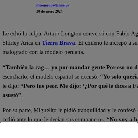
dleonardo@latina.pe
30 de enero 2024
Le echó la culpa. Arturo Longton conversó con Fabio Ago
Shirley Arica en
Tierra Brava
. El chileno le increpó a 
malogrado con la modelo peruana.
“También la cag… yo por mandar gente Por eso no d
escucharlo, el modelo español se excusó:
“Yo solo querí
le dijo:
“Pero fue peor. Me dijo: ‘¿Por qué le dices a 
asustó”
.
Por su parte, Miguelito le pidió tranquilidad y le confesó
cedió ante lo que le decían sus compañeros.
“No voy a h
En el capítulo 85, se ve que los participantes serán parte