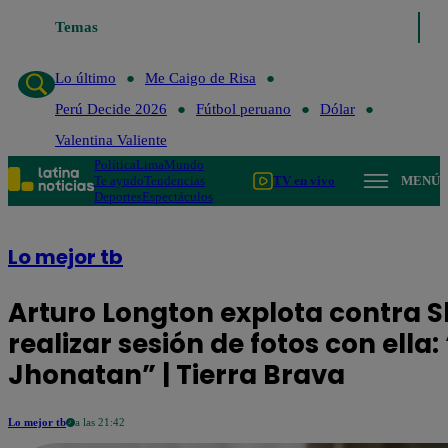
Temas
Lo último
Me Caigo de Risa
Perú Decide 2026
Lo último
Me Caigo de Risa
Perú Decide 2026
Fútbol peruano
Dólar
Valentina Valiente
Política
Lima
Mundo
Te ayudo
Tendencias
TV en vivo
MENÚ
Deportes
Espectáculos
Lo mejor tb
Arturo Longton explota contra Sh
realizar sesión de fotos con ella
Jhonatan” | Tierra Brava
Lo mejor tb
a las 21:42