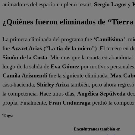
animadores del espacio en pleno resort,
Sergio Lagos y 
¿Quiénes fueron eliminados de “Tierr
La primera eliminada del programa fue ‘
Camilísima
‘, mi
fue
Azzart Arias (“La tía de la micro”)
. El tercero en 
Simón de la Costa
. Mientras que la cuarta en abandonar 
luego de la salida de
Eva Gómez
por motivos personales
Camila Arismendi
fue la siguiente eliminada.
Max Cabez
casa-hacienda;
Shirley Arica
también, pero ahora regresó
la competencia. Hace unos días,
Angélica Sepúlveda
dec
propia. Finalmente,
Fran Undurraga
perdió la competen
Tags:
destacada minuto
Tierra Brava
Encuéntranos también en