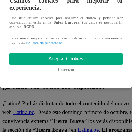
Usamos cookies para mejorar tu
muestra distante. Por otro lado, Gabrieli le reclama a Fab
experiencia.
Este sitio utiliza cookies para analizar el tráfico y personalizar
Mira el momento que se vivió en “Tierra Brava” dándole c
contenido. Si estás en la
Unión Europea
, tus datos se gestionarán
según el
RGPD
.
Para conocer mejor como se utilizan tus datos te invitamos leer nuestra
Política de privacidad
pagina de
.
Aceptar Cookies
Rechazar
¿Dónde ver todos los capítulos?
¡Latino! Podrás disfrutar de todo el contenido del nuevo
web
Latina.pe
. Desde este domingo primero de octubre, 
convivencia extrema “
Tierra Brava
” los verás disponib
la sección de
“Tierra Brava
” en
Latina.pe
.
El programa 