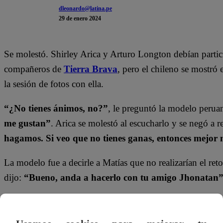
dleonardo@latina.pe
29 de enero 2024
Se molestó. Shirley Arica y Arturo Longton debían partic
compañeros de
Tierra Brava
, pero el chileno se mostró 
la sesión de fotos con ella.
“¿No tienes ánimos, no?”
, le preguntó la modelo peruan
me gustan”
. Arica se molestó al escucharlo y se negó a re
hagamos. Si veo que no tienes ganas, entonces mejor
La modelo fue a decirle a Matías que no realizarían el ret
dijo:
“Bueno, anda a hacerlo con tu amigo Jhonatan
En el capítulo 84, se ve Luis y Dani Aránguiz continúan di
relación sentimental. Además, Arturo duda de los sentimie