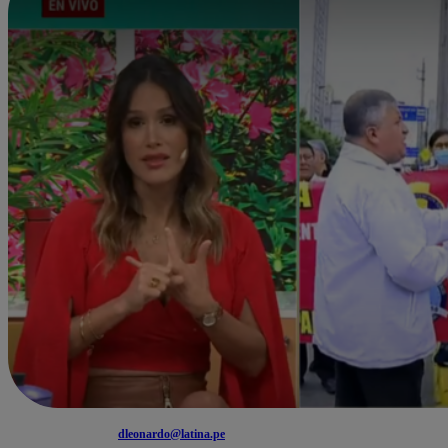
dleonardo@latina.pe