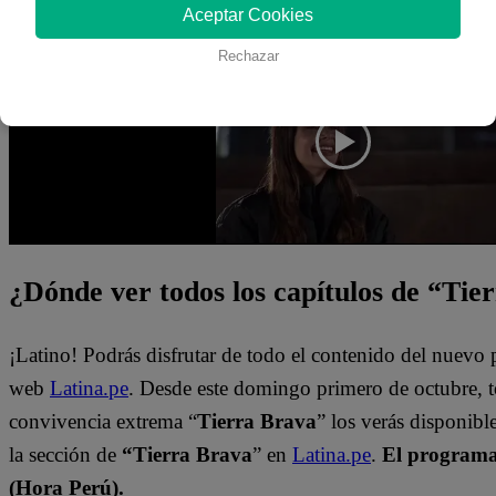
Aceptar Cookies
Mira el momento completo dándole clic al video en la part
Rechazar
¿Dónde ver todos los capítulos de “Tie
¡Latino! Podrás disfrutar de todo el contenido del nuevo
web
Latina.pe
. Desde este domingo primero de octubre, 
convivencia extrema “
Tierra Brava
” los verás disponib
la sección de
“Tierra Brava
” en
Latina.pe
.
El programa 
(Hora Perú).