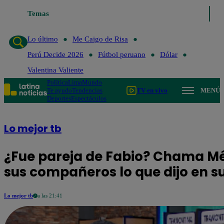
Temas
Lo último
Me Caigo de Risa
Pe
Lo último
Me Caigo de Risa
Perú Decide 2026
Fútbol peruano
Dólar
Valentina Valiente
Política
Lima
Mundo
Te ayudo
Tendencias
TV en vivo
MENÚ
Deportes
Espectáculos
Lo mejor tb
¿Fue pareja de Fabio? Chama Mé
sus compañeros lo que dijo en s
Lo mejor tb
a las 21:41