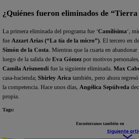
¿Quiénes fueron eliminados de “Tierr
La primera eliminada del programa fue ‘
Camilísima
‘, mi
fue
Azzart Arias (“La tía de la micro”)
. El tercero en 
Simón de la Costa
. Mientras que la cuarta en abandonar 
luego de la salida de
Eva Gómez
por motivos personales
Camila Arismendi
fue la siguiente eliminada.
Max Cabez
casa-hacienda;
Shirley Arica
también, pero ahora regresó
la competencia. Hace unos días,
Angélica Sepúlveda
dec
propia.
Tags:
destacada minuto
Tierra Brava
Encuéntranos también en
Siguiente artí