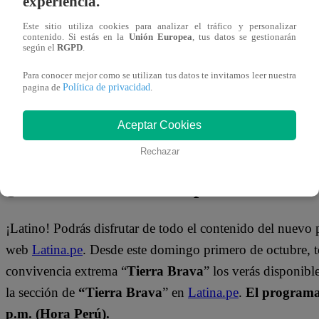
experiencia.
Mira el momento que se vivió en “Tierra Brava” dándole c
Este sitio utiliza cookies para analizar el tráfico y personalizar
contenido. Si estás en la
Unión Europea
, tus datos se gestionarán
según el
RGPD
.
Para conocer mejor como se utilizan tus datos te invitamos leer nuestra
Política de privacidad
pagina de
.
Aceptar Cookies
Rechazar
¿Dónde ver todos los capítulos?
¡Latino! Podrás disfrutar de todo el contenido del nuevo
web
Latina.pe
. Desde este domingo primero de octubre, 
convivencia extrema “
Tierra Brava
” los verás disponib
la sección de
“Tierra Brava
” en
Latina.pe
.
El programa 
p.m. (Hora Perú).