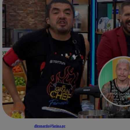
dleonardo@latina.pe