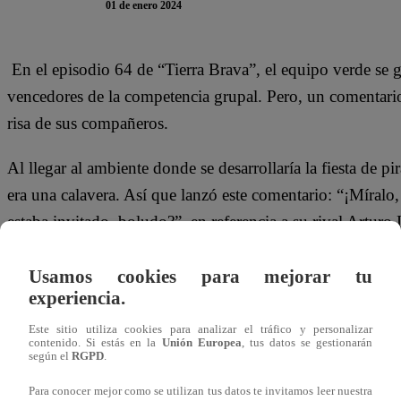
01 de enero 2024
En el episodio 64 de “Tierra Brava”, el equipo verde se ga
vencedores de la competencia grupal. Pero, un comentario
risa de sus compañeros.
Al llegar al ambiente donde se desarrollaría la fiesta de p
era una calavera. Así que lanzó este comentario: “¡Míral
estaba invitado, boludo?”, en referencia a su rival Artur
Posterior a eso, el equipo “Linterna verde” continuó cele
Usamos cookies para mejorar tu
experiencia.
Mira el momento que se vivió en “Tierra Brava” dándole c
Este sitio utiliza cookies para analizar el tráfico y personalizar
contenido. Si estás en la
Unión Europea
, tus datos se gestionarán
según el
RGPD
.
Para conocer mejor como se utilizan tus datos te invitamos leer nuestra