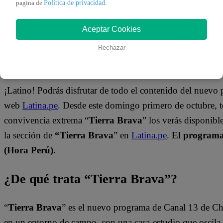
Política de privacidad
pagina de
.
Aceptar Cookies
Rechazar
¿Dónde ver todos los capítulos?
¡Latino! Podrás disfrutar de todo el contenido del nuevo
web
Latina.pe
. Desde este domingo primero de octubre, 
convivencia extrema “
Tierra Brava
” los verás disponib
la sección de
“Tierra Brava
” en
Latina.pe
.
El programa 
(Hora Perú).
¿De qué trata “Tierra Brava”?
“
Tierra Brava
” es el nuevo programa de Canal 13 de Ch
en un entorno de campo, con una casa-estudio que oscila e