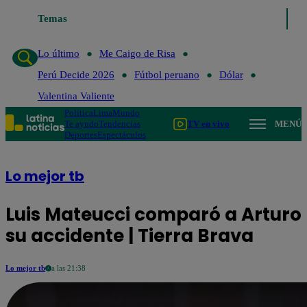
Temas
Lo último
Me Caigo de
Lo último
Me Caigo de Risa
Perú Decide 2026
Fútbol peruano
Dólar
Valentina Valiente
Política
Lima
Mundo
Te ayudo
Tendencias
TV en vivo
MENÚ
Deportes
Espectáculos
Lo mejor tb
Luis Mateucci comparó a Arturo
su accidente | Tierra Brava
Lo mejor tb
a las 21:38