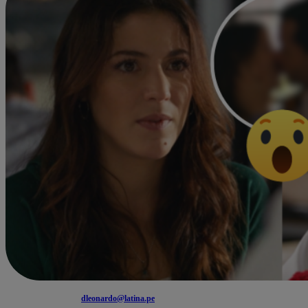
dleonardo@latina.pe