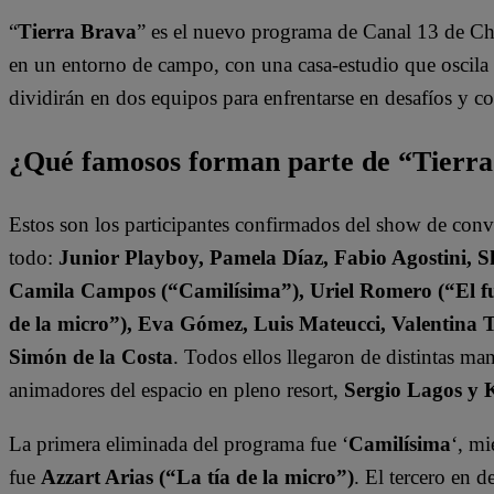
“
Tierra Brava
” es el nuevo programa de Canal 13 de Ch
en un entorno de campo, con una casa-estudio que oscila e
dividirán en dos equipos para enfrentarse en desafíos y 
¿Qué famosos forman parte de “Tierr
Estos son los participantes confirmados del show de con
todo:
Junior Playboy, Pamela Díaz, Fabio Agostini, S
Camila Campos (“Camilísima”), Uriel Romero (“El fut
de la micro”), Eva Gómez, Luis Mateucci, Valentina 
Simón de la Costa
. Todos ellos llegaron de distintas ma
animadores del espacio en pleno resort,
Sergio Lagos y 
La primera eliminada del programa fue ‘
Camilísima
‘, mi
fue
Azzart Arias (“La tía de la micro”)
. El tercero en 