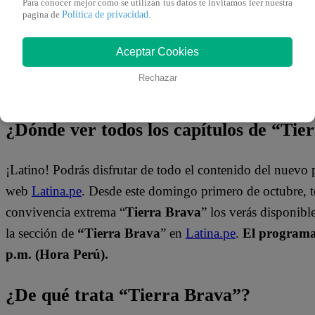
Para conocer mejor como se utilizan tus datos te invitamos leer nuestra
Política de privacidad
pagina de
.
Aceptar Cookies
Rechazar
¿Dónde ver todos los capítulos de “Tie
¡Latino! Podrás disfrutar de todo el contenido del nuevo
web
Latina.pe
. Desde este domingo primero de octubre, 
convivencia extrema “
Tierra Brava
” los verás disponib
la sección de
“Tierra Brava
” en
Latina.pe
.
El programa 
p.m. (Hora Perú).
¿De qué trata “Tierra Brava”?