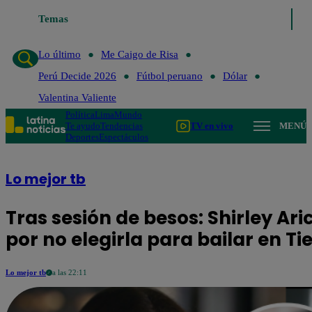
Lo último
Temas
Me Caigo de Risa
Perú Decide 2026
Fútbol peruan
Lo último
Me Caigo de Risa
Perú Decide 2026
Fútbol peruano
Dólar
Valentina Valiente
Política
Lima
Mundo
Te ayudo
Tendencias
TV en vivo
MENÚ
Deportes
Espectáculos
Lo mejor tb
Tras sesión de besos: Shirley Ar
por no elegirla para bailar en Ti
Lo mejor tb
a las 22:11