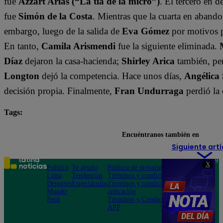
fue
Azzart Arias (“La tía de la micro”)
. El tercero en 
fue
Simón de la Costa
. Mientras que la cuarta en abando
embargo, luego de la salida de
Eva Gómez
por motivos 
En tanto,
Camila Arismendi
fue la siguiente eliminada.
Díaz
dejaron la casa-hacienda;
Shirley Arica
también, per
Longton
dejó la competencia. Hace unos días,
Angélica
decisión propia. Finalmente,
Fran Undurraga
perdió la
Tags:
destacada minuto
Tierra Brava
Encuéntranos también en
Siguiente artí
Teléfono: 219
X
Política
Te ayudo
Política de privacidad
1000
Lima
Tendencias
Términos y condiciones
Av. San
Deportes
Espectáculos
Términos y condiciones
Felipe 968
Mundo
aplicación
Jesús María
Perú
Términos y Condiciones
APP