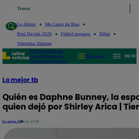
Temas
Lo último
Me
Lo último
Me Caigo de Risa
Perú Decide 2026
Fútbol peruano
Dólar
Valentina Valiente
Política
Lima
Mundo
Te ayudo
Tendencias
TV en vivo
MENÚ
Deportes
Espectáculos
Lo mejor tb
Quién es Daphne Bunney, la espo
quien dejó por Shirley Arica | Ti
Lo mejor tb
a las 13:58