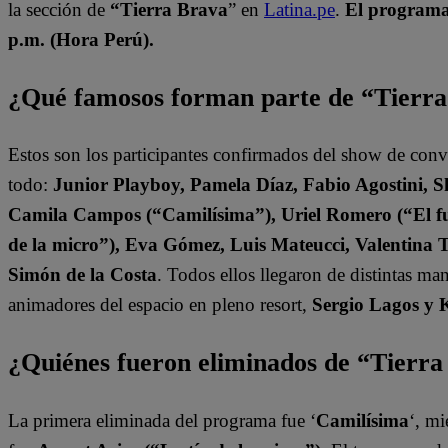
la sección de
“Tierra Brava
” en
Latina.pe
.
El programa 
p.m. (Hora Perú).
¿Qué famosos forman parte de “Tierr
Estos son los participantes confirmados del show de con
todo:
Junior Playboy, Pamela Díaz, Fabio Agostini, S
Camila Campos (“Camilísima”), Uriel Romero (“El fut
de la micro”), Eva Gómez, Luis Mateucci, Valentina 
Simón de la Costa
. Todos ellos llegaron de distintas ma
animadores del espacio en pleno resort,
Sergio Lagos y 
¿Quiénes fueron eliminados de “Tierr
La primera eliminada del programa fue ‘
Camilísima
‘, mi