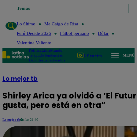
Temas
Lo último
Me Caigo de R
Lo último
Me Caigo de Risa
Perú Decide 2026
Fútbol peruano
Dólar
Valentina Valiente
Política
Lima
Mundo
Te ayudo
Tendencias
TV en vivo
MENÚ
Deportes
Espectáculos
Lo mejor tb
Shirley Arica ya olvidó a ‘El Futu
gusta, pero está en otra”
Lo mejor tb
a las 21:40