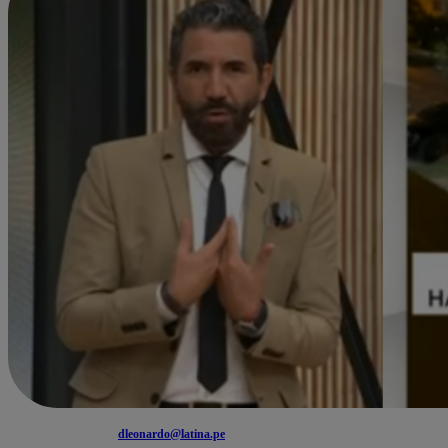
dleonardo@latina.pe