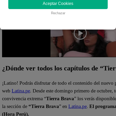
Aceptar Cookies
Mira el momento completo dándole clic al video en la part
Rechazar
¿Dónde ver todos los capítulos de “Tie
¡Latino! Podrás disfrutar de todo el contenido del nuevo
web
Latina.pe
. Desde este domingo primero de octubre, 
convivencia extrema “
Tierra Brava
” los verás disponib
la sección de
“Tierra Brava
” en
Latina.pe
.
El programa 
(Hora Perú).