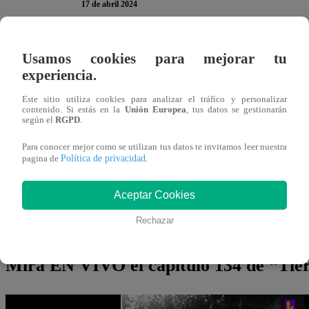
17 de abril 2024
La GRAN FINAL de “
Tierra Brava
” se acerca
y este m
Usamos cookies para mejorar tu
134 del programa de competencia de Canal 13 de Chile. Prev
experiencia.
disfrutaron de un repaso por sus mejores momentos dentro
Este sitio utiliza cookies para analizar el tráfico y personalizar
contenido. Si estás en la
Unión Europea
, tus datos se gestionarán
según el
RGPD
.
TE PUEDE INTERESAR | Tierra Brava Capítulo 
Para conocer mejor como se utilizan tus datos te invitamos leer nuestra
la competencia tras romperse la nariz
Política de privacidad
pagina de
.
En el adelanto del nuevo episodio, se puede ver cómo Mat
Aceptar Cookies
para dar una importante noticia que sorprenderá a más de 
Rechazar
finalistas. Gabrieli y ‘La Botota Fox’ tendrán que retirarse
Mira EN VIVO el capítulo 134 de “Tie