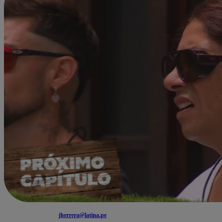
jherrera@latina.pe