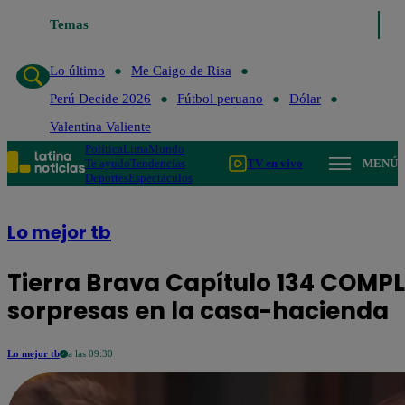
Temas
Lo último
Me Caigo de Risa
Perú
Lo último
Me Caigo de Risa
Perú Decide 2026
Fútbol peruano
Dólar
Valentina Valiente
Política
Lima
Mundo
Te ayudo
Tendencias
TV en vivo
MENÚ
Deportes
Espectáculos
Lo mejor tb
Tierra Brava Capítulo 134 COMP
sorpresas en la casa-hacienda
Lo mejor tb
a las 09:30