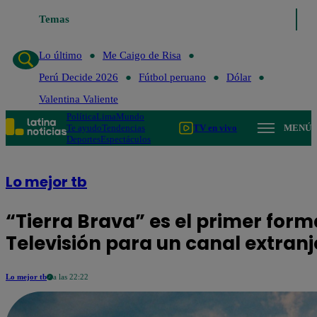
Temas
Lo último
Me Caigo de Ris
Lo último
Me Caigo de Risa
Perú Decide 2026
Fútbol peruano
Dólar
Valentina Valiente
Política
Lima
Mundo
Te ayudo
Tendencias
TV en vivo
MENÚ
Deportes
Espectáculos
Lo mejor tb
“Tierra Brava” es el primer for
Televisión para un canal extranj
Lo mejor tb
a las 22:22