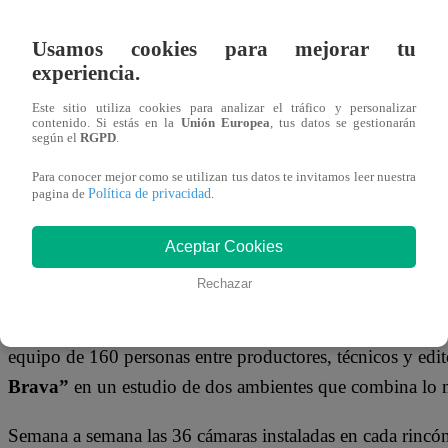
29 de septiembre 2023
Usamos cookies para mejorar tu
experiencia.
Latina Televisión
no deja de apostar por grandes conteni
sino también a nivel internacional.
“Tierra Brava, cosec
Este sitio utiliza cookies para analizar el tráfico y personalizar
contenido. Si estás en la
Unión Europea
, tus datos se gestionarán
producción que se emitirá por Canal 13 de Chile y en la q
según el
RGPD
.
al impactante Fabio Agostini y el carismático Hans Chris
Para conocer mejor como se utilizan tus datos te invitamos leer nuestra
Política de privacidad
pagina de
.
En este reality show de convivencia extrema participarán
quienes deberán renunciar a todos sus privilegios para som
Aceptar Cookies
la competencia solo uno de este grupo de artistas se cor
Rechazar
Es así como al estilo de grandes superproducciones inter
equipo de 160 personas entre productores, técnicos y edit
Brava”
en un estudio
de dos ambientes que combina lo 
Semana a semana las 36 cámaras instaladas en cada rincón