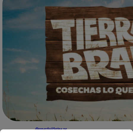
dleonardo@latina.pe