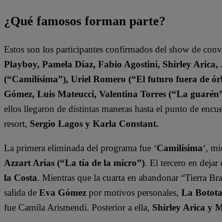
¿Qué famosos forman parte?
Estos son los participantes confirmados del show de con
Playboy, Pamela Díaz, Fabio Agostini, Shirley Arica
(“Camilísima”), Uriel Romero (“El futuro fuera de órb
Gómez, Luis Mateucci, Valentina Torres (“La guarén
ellos llegaron de distintas maneras hasta el punto de enc
resort,
Sergio Lagos y Karla Constant.
La primera eliminada del programa fue ‘
Camilísima
‘, mi
Azzart Arias (“La tía de la micro”)
. El tercero en deja
la Costa
. Mientras que la cuarta en abandonar “Tierra Bra
salida de
Eva Gómez
por motivos personales,
La Botot
fue Camila Arismendi. Posterior a ella,
Shirley Arica y