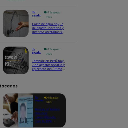
Te
07 de agosto
ayudo
2026
Corte de agua hoy, 7
de agosto: horarios y
distritos afectados sin
el servicio de Sedapal
Te
07 de agosto
ayudo
2026
Temblor en Perú hoy,
7 de agosto: horario y
epicentro del último
sismo, según IGP
tacados
Te
26 de mayo
ayudo
2025
Revisa si tienes
deudas
consultando
con tu DNI:
aquí los