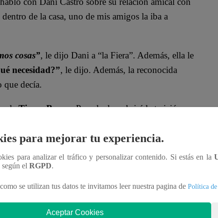
habló con Dani Castro sobre su relación amical con
 dentro de la casa, uno de mis amigos la iba a
mos cosas”
, le dijo Dani a “la Fiera”. Además, ella le
ué necesidad?”
, le dijo. Además, la reconocida
o que decía.
io de
Tierra Brava
. Pamela descubrirá la traición
tendrán clases de etiqueta social con Maritere
ies para mejorar tu experiencia.
n fuerte enfrentamiento verbal entre ellos.
ookies para analizar el tráfico y personalizar contenido. Si estás en la
lic al video:
n según el
RGPD
.
como se utilizan tus datos te invitamos leer nuestra pagina de
Política de
Aceptar Cookies