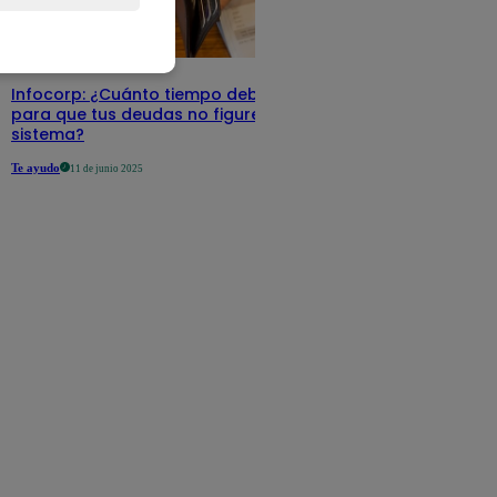
Infocorp: ¿Cuánto tiempo debe pasar
para que tus deudas no figuren en su
sistema?
Te ayudo
11 de junio 2025