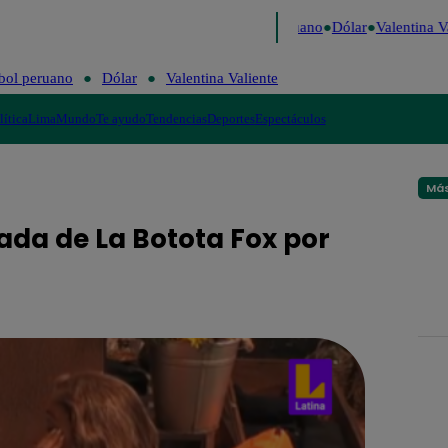
Caigo de Risa
Perú Decide 2026
Fútbol peruano
Dólar
Valentina Va
bol peruano
Dólar
Valentina Valiente
lítica
Lima
Mundo
Te ayudo
Tendencias
Deportes
Espectáculos
Más
ada de La Botota Fox por