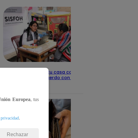
detalles
Revisa con tu DNI si tu casa califica
como pobre, de acuerdo con el Sisfoh
Te ayudo
25 de mayo 2026
Unión Europea
, tus
.
 privacidad
Rechazar