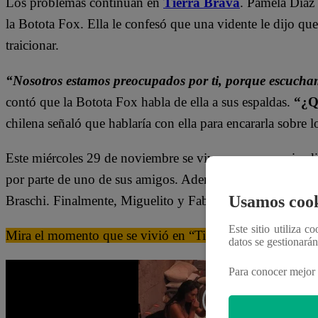
Los problemas continúan en
Tierra Brava
. Pamela Díaz 
la Botota Fox. Ella le confesó que una vidente le dijo que
traicionar.
“Nosotros estamos preocupados por ti, porque escucha
contó que la Botota Fox habla de ella a sus espaldas.
“¿Q
chilena señaló que hablaría con ella para encararla sobre l
Este miércoles 29 de noviembre se vive un nuevo episod
por parte de uno de sus amigos. Además, los participantes 
Usamos cook
Braschi. Finalmente, Miguelito y Fabio Agostini tendrán u
Este sitio utiliza c
Mira el momento que se vivió en “Tierra Brava” dándole c
datos se gestionará
Para conocer mejor 