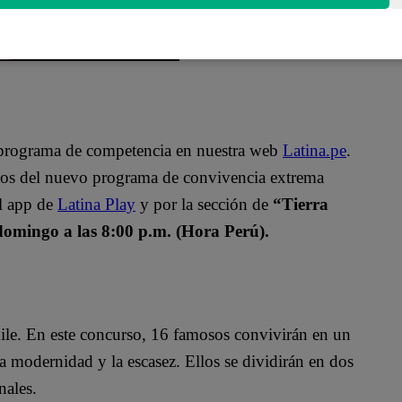
o programa de competencia en nuestra web
Latina.pe
.
ulos del nuevo programa de convivencia extrema
el app de
Latina Play
y por la sección de
“Tierra
domingo a las 8:00 p.m. (Hora Perú).
ile. En este concurso, 16 famosos convivirán en un
a modernidad y la escasez. Ellos se dividirán en dos
nales.