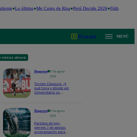
liente
Lo último
Me Caigo de Risa
Perú Decide 2026
Fútbol peruano
TV en vivo
MENÚ
 vistos ahora
Deportes
07 de agosto
2026
Torneo Clausura: ¿A
qué hora y dónde ver
Universitario vs.
Sporting Cristal por la
fecha 4?
Deportes
07 de agosto
2026
Partidos de hoy,
viernes 7 de agosto:
programación para
ver fútbol EN VIVO