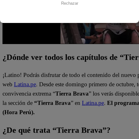
Rechazar
¿Dónde ver todos los capítulos de “Tie
¡Latino! Podrás disfrutar de todo el contenido del nuevo
web
Latina.pe
. Desde este domingo primero de octubre, 
convivencia extrema “
Tierra Brava
” los verás disponib
la sección de
“Tierra Brava
” en
Latina.pe
.
El programa 
(Hora Perú).
¿De qué trata “Tierra Brava”?