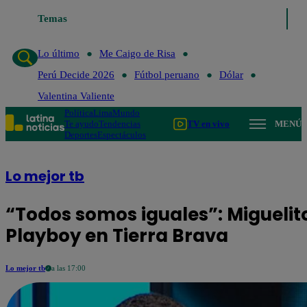
Temas
Lo último
Me Caigo 
Lo último
Me Caigo de Risa
Perú Decide 2026
Fútbol peruano
Dólar
Valentina Valiente
Política
Lima
Mundo
Te ayudo
Tendencias
TV en vivo
MENÚ
Deportes
Espectáculos
Lo mejor tb
“Todos somos iguales”: Miguelito
Playboy en Tierra Brava
Lo mejor tb
a las 17:00