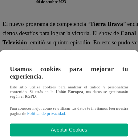
06 de octubre 2023
El nuevo programa de competencia “
Tierra Brava
” enci
ciertos desafíos para lograr la victoria. El show de
Canal 
Televisión
, emitió su quinto episodio. En este se pudo v
incomodidad con la actitud de sus compañeros contra él.
Durante una conversación con su compañero
Junior Pl
Usamos cookies para mejorar tu
experiencia.
“
Tierra Brava
” a
“ser muñeco de nadie ni hijo de nadi
Este sitio utiliza cookies para analizar el tráfico y personalizar
Al notar su incomodidad ante la situación,
Junior Playb
contenido. Si estás en la
Unión Europea
, tus datos se gestionarán
según el
RGPD
.
molestado, yo te pido disculpas, en serio Miguelito, de p
Para conocer mejor como se utilizan tus datos te invitamos leer nuestra
el cómico le recalcó que no lo vuelva a tratar como un 
Política de privacidad
pagina de
.
Mira el momento completo dándole clic al video en la part
Aceptar Cookies