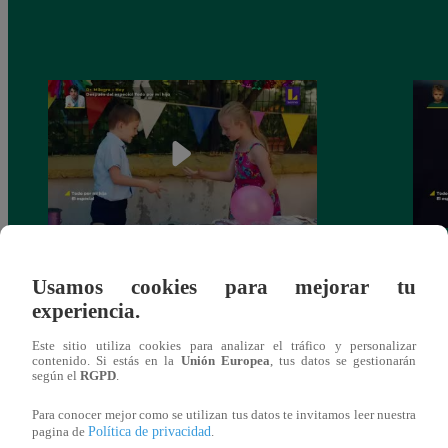
Todo por mi Hija – El especial: Jueves 29
Todo 
Usamos cookies para mejorar tu
de Julio
28 de
experiencia.
Este sitio utiliza cookies para analizar el tráfico y personalizar
contenido. Si estás en la
Unión Europea
, tus datos se gestionarán
según el
RGPD
.
También te puede
Para conocer mejor como se utilizan tus datos te invitamos leer nuestra
Política de privacidad
pagina de
.