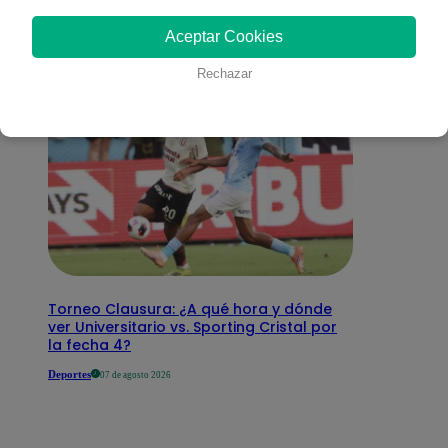
interesar
Aceptar Cookies
Rechazar
Torneo Clausura: ¿A qué hora y dónde
ver Universitario vs. Sporting Cristal por
la fecha 4?
Deportes
07 de agosto 2026