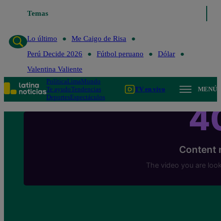
Temas
Lo último
Me Caigo de Risa
Perú Decide 2
Lo último
Me Caigo de Risa
Perú Decide 2026
Fútbol peruano
Dólar
Valentina Valiente
Política
Lima
Mundo
Te ayudo
Tendencias
TV en vivo
MENÚ
Deportes
Espectáculos