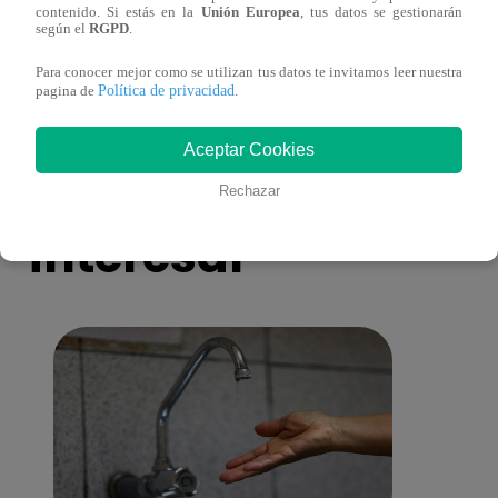
contenido. Si estás en la
Unión Europea
, tus datos se gestionarán
eres tú”: una historia de cartas y amor que
capít
según el
RGPD
.
lo cambiará todo
Para conocer mejor como se utilizan tus datos te invitamos leer nuestra
Política de privacidad
pagina de
.
Aceptar Cookies
También te puede
Rechazar
interesar