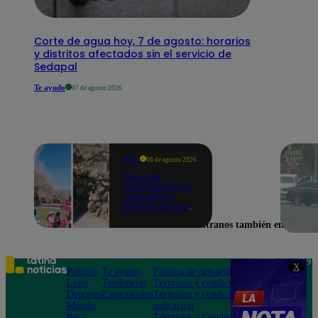
Corte de agua hoy, 7 de agosto: horarios
y distritos afectados sin el servicio de
Sedapal
Te ayudo
07 de agosto 2026
Perú
06 de agosto 2026
Sismo de
magnitud 5.0 en
Junín dejó 3
heridos, destruyó
hogares y
Encuéntranos también en
propició
desprendimientos
Teléfono: 219
X
Política
Te ayudo
Política de privacidad
1000
Lima
Tendencias
Términos y condiciones
Av. San
Deportes
Espectáculos
Términos y condiciones
Felipe 968
Mundo
aplicación
Jesús María
Perú
Términos y Condiciones