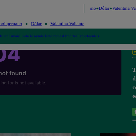
Caigo de Risa
Perú Decide 2026
Fútbol peruano
Dólar
Valentina Val
bol peruano
Dólar
Valentina Valiente
lítica
Lima
Mundo
Te ayudo
Tendencias
Deportes
Espectáculos
T
d
c
e