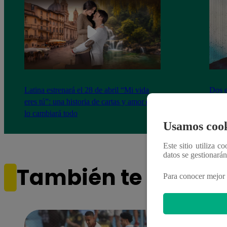
Latina estrenará el 28 de abril “Mi vida
Dos e
eres tú”: una historia de cartas y amor que
capít
lo cambiará todo
Usamos cook
Este sitio utiliza c
datos se gestionará
También te puede i
Para conocer mejor 