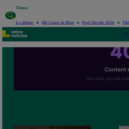
Temas
Lo último
Me 
Lo último
Me Caigo de Risa
Perú Decide 2026
Fút
Po