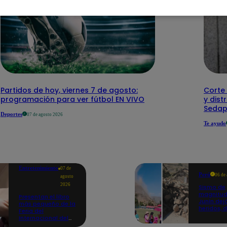
Partidos de hoy, viernes 7 de agosto:
Corte 
programación para ver fútbol EN VIVO
y dist
Sedap
Deportes
07 de agosto 2026
Te ayudo
Entretenimiento
07 de
Perú
06 de
agosto
2026
Sismo de
magnitud
Presentan el libro
Junín dej
más pequeño de la
heridos, 
Feria del
hogares 
Internacional del
propició
Libro de Lima: mide