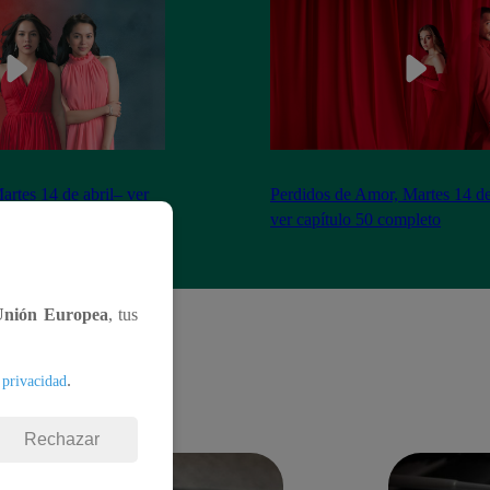
artes 14 de abril– ver
Perdidos de Amor, Martes 14 de
eto
ver capítulo 50 completo
Unión Europea
, tus
.
 privacidad
Rechazar