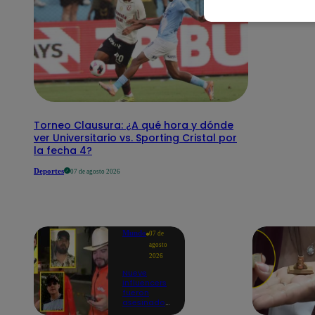
Torneo Clausura: ¿A qué hora y dónde
ver Universitario vs. Sporting Cristal por
la fecha 4?
Deportes
07 de agosto 2026
Mundo
07 de
agosto
2026
Nueve
influencers
fueron
asesinados
por la