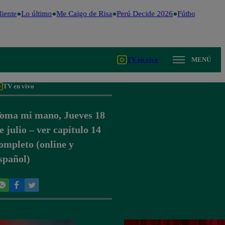
iente
Lo último
Me Caigo de Risa
Perú Decide 2026
Fútbol peruano
TV en vivo
MENÚ
TV en vivo
oma mi mano, Jueves 18
e julio – ver capítulo 14
ompleto (online y
spañol)