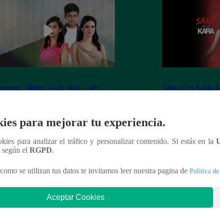
sposas, Martes 14 de abril – ver
Sara no es Kara, M
ulo 40 completo
capítulo 06 compl
ies para mejorar tu experiencia.
ookies para analizar el tráfico y personalizar contenido. Si estás en la
n según el
RGPD
.
nteresar
como se utilizan tus datos te invitamos leer nuestra pagina de
Política de
Aceptar Cookies