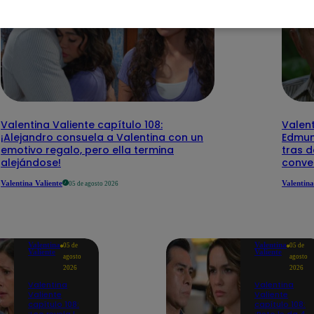
Valentina Valiente capítulo 108:
Valent
¡Alejandro consuela a Valentina con un
Edmun
emotivo regalo, pero ella termina
tras d
alejándose!
conve
Valentina Valiente
Valentina
05 de agosto 2026
Valentina
Valentina
05 de
05 de
Valiente
Valiente
agosto
agosto
2026
2026
Valentina
Valentina
Valiente
Valiente
capítulo 108:
capítulo 108: