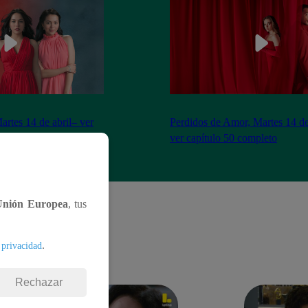
artes 14 de abril– ver
Perdidos de Amor, Martes 14 de
eto
ver capítulo 50 completo
Unión Europea
, tus
.
 privacidad
Rechazar