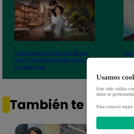
Latina estrenará el 28 de abril “Mi vida
Dos e
eres tú”: una historia de cartas y amor que
capít
lo cambiará todo
Usamos cook
Este sitio utiliza c
datos se gestionará
También te puede i
Para conocer mejor 