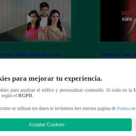
sposas, Martes 14 de abril – ver
Sara no es Kara, M
ulo 40 completo
capítulo 06 compl
ies para mejorar tu experiencia.
ookies para analizar el tráfico y personalizar contenido. Si estás en la
n según el
RGPD
.
nteresar
como se utilizan tus datos te invitamos leer nuestra pagina de
Política de
Aceptar Cookies