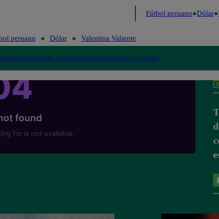
 último
Me Caigo de Risa
Perú Decide 2026
Fútbol peruano
Dólar
V
bol peruano
Dólar
Valentina Valiente
lítica
Lima
Mundo
Te ayudo
Tendencias
Deportes
Espectáculos
T
d
c
e