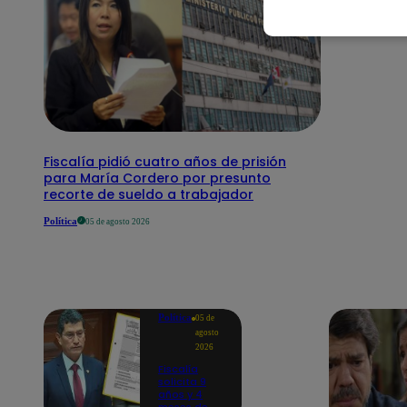
Fiscalía pidió cuatro años de prisión
para María Cordero por presunto
recorte de sueldo a trabajador
Política
05 de agosto 2026
Política
05 de
agosto
2026
Fiscalía
solicita 9
años y 4