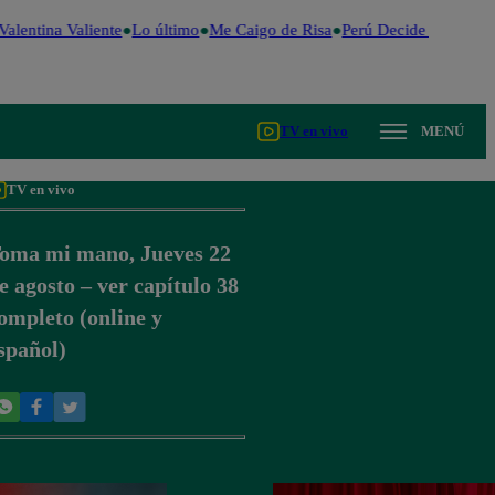
alentina Valiente
Lo último
Me Caigo de Risa
Perú Decide 2026
Fút
TV en vivo
MENÚ
TV en vivo
oma mi mano, Jueves 22
e agosto – ver capítulo 38
ompleto (online y
spañol)