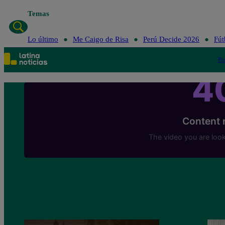
Temas
Lo
Lo último
Me Caigo de Risa
Perú Decide 2026
Fút
Po