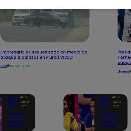
Empresario es secuestrado en medio de
Partid
ataque a balazos en Piura | VIDEO
Torneo
equipo
Perú
06 de agosto 2026
Deportes
ME
ME
06 de
06 de
CAIGO
CAIGO
agosto
agosto
DE
DE
RISA
RISA
2026
2026
Me Caigo
Me Caigo
de Risa:
De Risa: El
Encuesta
inesperado
del REACT,
chiste de
jueves 06 de
tres actos