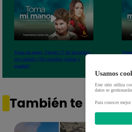
Toma mi mano, Viernes 27 de diciembre –
Toma 
ver capítulo 150 completo (online y
ver c
español)
españ
Usamos cook
Este sitio utiliza c
datos se gestionará
También te puede i
Para conocer mejor 