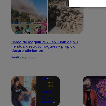
Sismo de magnitud 5.0 en Junín dejó 3
heridos, destruyó hogares y propició
desprendimientos
Perú
06 de agosto 2026
Lima
06 de
agosto
2026
Captan
en
cámara la
agresión
de una