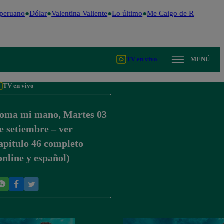
peruano
Dólar
Valentina Valiente
Lo último
Me Caigo de Risa
Perú 
TV en vivo
MENÚ
TV en vivo
oma mi mano, Martes 03
e setiembre – ver
apítulo 46 completo
online y español)