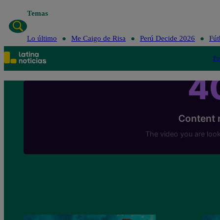
Temas
Lo último
Me Caigo de Risa
Perú Decide 2026
Fút
Po