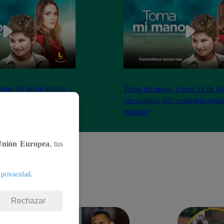
tes 24 de diciembre –
Toma mi mano, Lunes 23 de di
ompleto (online y
ver capítulo 147 completo (onli
español)
Unión Europea
, tus
.
 privacidad
Rechazar