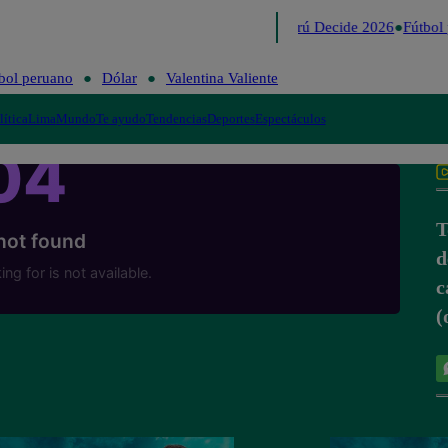
Lo último
Me Caigo de Risa
Perú Decide 2026
Fútbol 
bol peruano
Dólar
Valentina Valiente
lítica
Lima
Mundo
Te ayudo
Tendencias
Deportes
Espectáculos
T
d
c
(