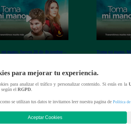
mi mano, Jueves 26 de diciembre –
Toma mi mano, Mar
apítulo 149 completo (online y
ver capítulo 148 c
ol)
español)
ies para mejorar tu experiencia.
ookies para analizar el tráfico y personalizar contenido. Si estás en la
n según el
RGPD
.
nteresar
como se utilizan tus datos te invitamos leer nuestra pagina de
Política de
Aceptar Cookies