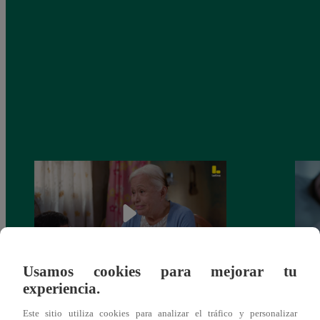
Usamos cookies para mejorar tu
experiencia.
Valentina Valiente capítulo 43: ¡Dolores
Valen
toma una difícil decisión por el futuro de
despi
Este sitio utiliza cookies para analizar el tráfico y personalizar