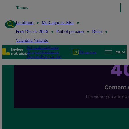
Temas
Lo último
Me Caigo de Risa
Perú Decide 20
Lo último
Me Caigo de Risa
Perú Decide 2026
Fútbol peruano
Dólar
Valentina Valiente
Política
Lima
Mundo
Te ayudo
Tendencias
TV en vivo
MENÚ
Deportes
Espectáculos