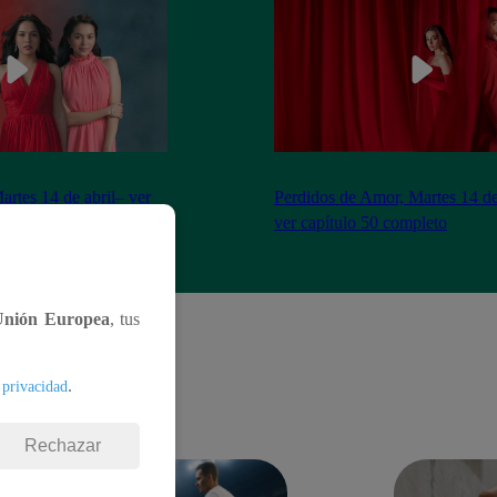
artes 14 de abril– ver
Perdidos de Amor, Martes 14 de
eto
ver capítulo 50 completo
Unión Europea
, tus
.
 privacidad
Rechazar