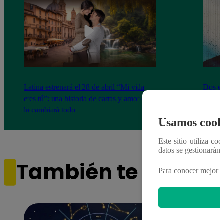
Latina estrenará el 28 de abril “Mi vida
Dos e
eres tú”: una historia de cartas y amor que
capít
lo cambiará todo
Usamos cook
Este sitio utiliza c
datos se gestionará
También te puede i
Para conocer mejor 