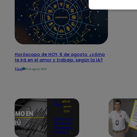
Horóscopo de HOY, 6 de agosto: ¿cómo
te irá en el amor y trabajo, según la IA?
Viral
06 de agosto 2026
Te
06 de
ayudo
agosto
2026
Temblor en
Perú hoy, 6
de agosto:
horario y
epicentro