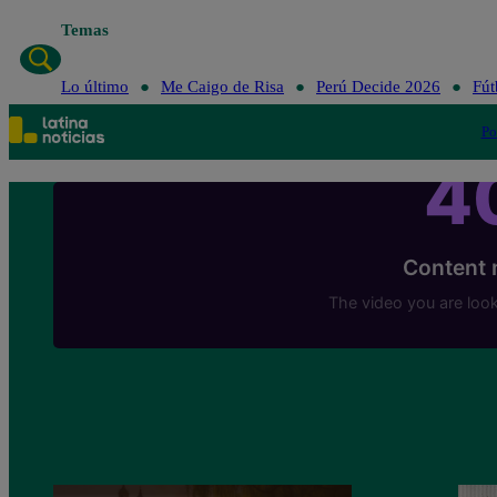
Temas
Lo último
Me Caigo de Risa
Perú Decide 2026
Fút
Po