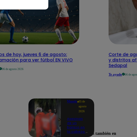
os de hoy, jueves 6 de agosto:
Corte de agu
amación para ver fútbol EN VIVO
y distritos a
Sedapal
06 de agosto 2026
Te ayudo
06 de ago
Mundo
05 de
agosto
2026
Asesinan
de un
balazo en
la cabeza a
Encuéntranos también en
tiktoker en