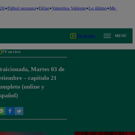
26
Fútbol peruano
Dólar
Valentina Valiente
Lo último
Me Caigo de R
TV en vivo
MENÚ
TV en vivo
raicionada, Martes 03 de
etiembre – capítulo 21
ompleto (online y
spañol)