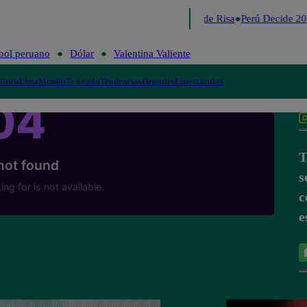
Lo último
Me Caigo de Risa
Perú Decide 20
bol peruano
Dólar
Valentina Valiente
lítica
Lima
Mundo
Te ayudo
Tendencias
Deportes
Espectáculos
T
s
c
e