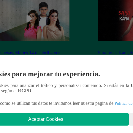
sposas, Martes 14 de abril – ver
Sara no es Kara, M
ulo 40 completo
capítulo 06 compl
ies para mejorar tu experiencia.
ookies para analizar el tráfico y personalizar contenido. Si estás en la
n según el
RGPD
.
nteresar
como se utilizan tus datos te invitamos leer nuestra pagina de
Política de
Aceptar Cookies