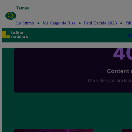
Temas
Lo último
Me Caigo de Risa
Perú Decide 2026
Fút
Po