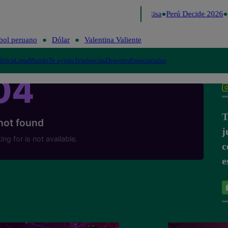
Lo último
Me Caigo de Risa
Perú Decide 2026
bol peruano
Dólar
Valentina Valiente
lítica
Lima
Mundo
Te ayudo
Tendencias
Deportes
Espectáculos
T
j
c
e