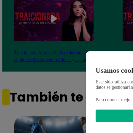
Traicionada, Martes 10 de diciembre –
Traic
capítulo 88 completo (en línea y español)
capít
Usamos cook
Este sitio utiliza c
datos se gestionará
También te puede i
Para conocer mejor 