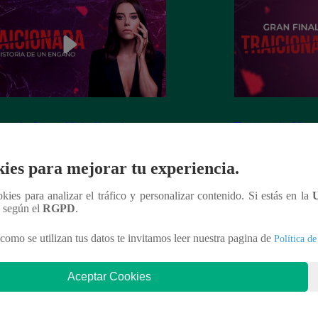
ionada, Lunes 09 de diciembre –
Traicionada, Viern
ulo 87 completo (en línea y español)
capítulo 86 comple
ies para mejorar tu experiencia.
ookies para analizar el tráfico y personalizar contenido. Si estás en la
n según el
RGPD
.
nteresar
como se utilizan tus datos te invitamos leer nuestra pagina de
Política de
Aceptar Cookies