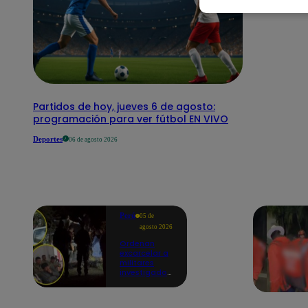
Partidos de hoy, jueves 6 de agosto:
programación para ver fútbol EN VIVO
Deportes
06 de agosto 2026
Perú
05 de
agosto 2026
Ordenan
excarcelar a
militares
investigados
por muerte
de jóvenes
durante