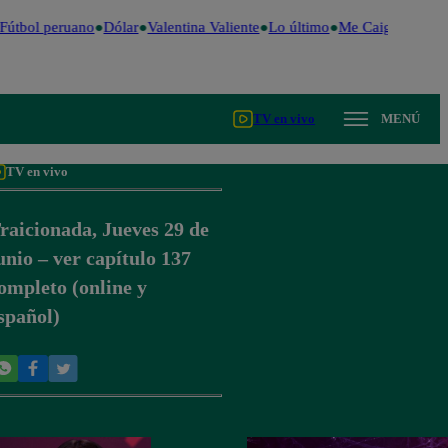
Fútbol peruano
Dólar
Valentina Valiente
Lo último
Me Caigo de Risa
TV en vivo
MENÚ
TV en vivo
raicionada, Jueves 29 de
unio – ver capítulo 137
ompleto (online y
spañol)