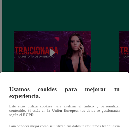
Traicionada, Martes 10 de diciembre –
Traic
Usamos cookies para mejorar tu
capítulo 88 completo (en línea y español)
capít
experiencia.
Este sitio utiliza cookies para analizar el tráfico y personalizar
contenido. Si estás en la
Unión Europea
, tus datos se gestionarán
según el
RGPD
.
También te puede
Para conocer mejor como se utilizan tus datos te invitamos leer nuestra