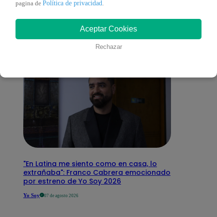
Política de privacidad
pagina de
.
interesar
Aceptar Cookies
Rechazar
"En Latina me siento como en casa, lo
extrañaba": Franco Cabrera emocionado
por estreno de Yo Soy 2026
Yo Soy
07 de agosto 2026