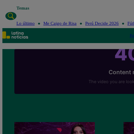
Temas
Lo último
Me 
Lo último
Me Caigo de Risa
Perú Decide 2026
Fút
Po