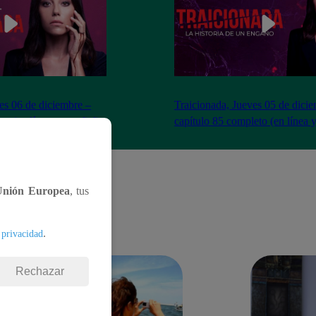
es 06 de diciembre –
Traicionada, Jueves 05 de dici
to (en línea y español)
capítulo 85 completo (en línea 
Unión Europea
, tus
.
 privacidad
Rechazar