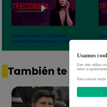
Traicionada, Martes 10 de diciembre –
Traic
capítulo 88 completo (en línea y español)
capít
Usamos cook
Este sitio utiliza c
También te puede i
datos se gestionará
Para conocer mejor 