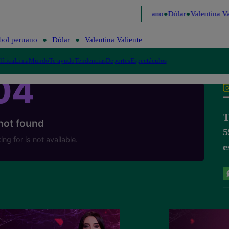
Caigo de Risa
Perú Decide 2026
Fútbol peruano
Dólar
Valentina Val
bol peruano
Dólar
Valentina Valiente
lítica
Lima
Mundo
Te ayudo
Tendencias
Deportes
Espectáculos
T
5
e