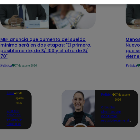
MEF anuncia que aumento del sueldo
Menos 
mínimo será en dos etapas: "El primero,
Nuevo
posiblemente, de S/ 100 y el otro de S/
que se
70"
vierne
Política
Política
07 de agosto 2026
Lima
07 de
Política
07 de agosto
agosto
2026
2026
Claudia
Ola de
Sheinbaum
calor se
confirma
extiende
restablecimiento
hasta el
de las
lunes 10
reacciones con
de
Perú: "Fue un
agosto en
gesto de buena