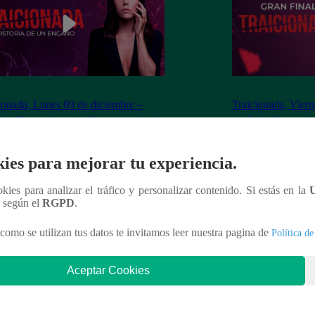
ionada, Lunes 09 de diciembre –
Traicionada, Viern
ulo 87 completo (en línea y español)
capítulo 86 comple
ies para mejorar tu experiencia.
ookies para analizar el tráfico y personalizar contenido. Si estás en la
nteresar
n según el
RGPD
.
como se utilizan tus datos te invitamos leer nuestra pagina de
Política de
Aceptar Cookies