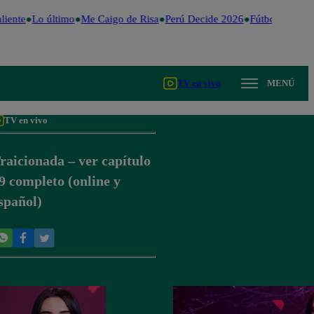
iente
Lo último
Me Caigo de Risa
Perú Decide 2026
Fútbol peruano
TV en vivo
MENÚ
TV en vivo
raicionada – ver capítulo
9 completo (online y
spañol)