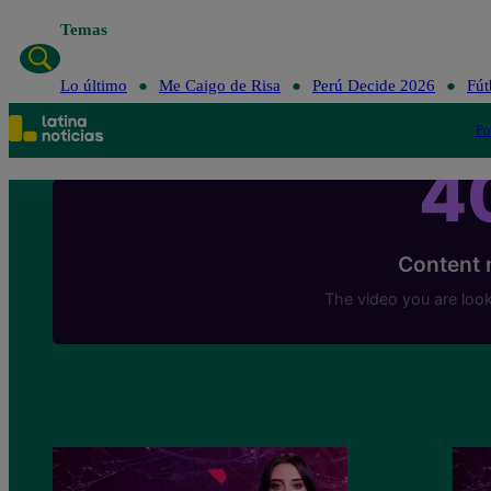
Temas
Lo último
Me Caigo de Risa
Per
Lo último
Me Caigo de Risa
Perú Decide 2026
Fút
Po