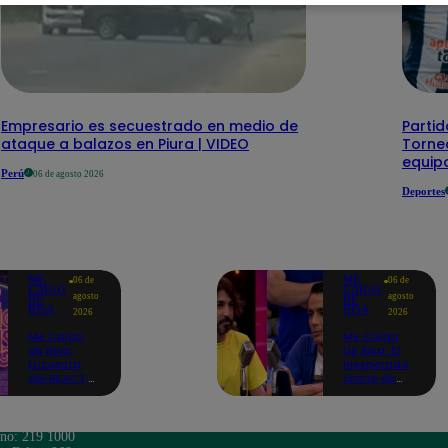
Empresario es secuestrado en medio de
Partid
ataque a balazos en Piura | VIDEO
Torneo
equipo
Perú
06 de agosto 2026
Deportes
ME
ME
06 de
06 de
CAIGO
CAIGO
agosto
agosto
DE
DE
RISA
RISA
2026
2026
Me Caigo
Me Caigo
de Risa:
De Risa: El
Encuesta
inesperado
del REACT,
chiste de
jueves 06 de
tres actos
agosto
de Manuel
Gold que
hizo
ono: 219 1000