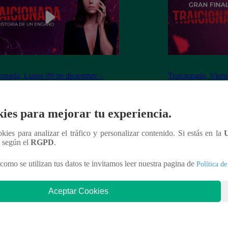
ionada, Lunes 09 de diciembre –
Traicionada, Viern
ulo 87 completo (en línea y español)
capítulo 86 comple
ies para mejorar tu experiencia.
ookies para analizar el tráfico y personalizar contenido. Si estás en la
nteresar
n según el
RGPD
.
como se utilizan tus datos te invitamos leer nuestra pagina de
Política de
Aceptar Cookies