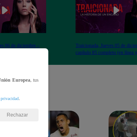
es 06 de diciembre –
Traicionada, Jueves 05 de dici
to (en línea y español)
capítulo 85 completo (en línea 
Unión Europea
, tus
.
 privacidad
Rechazar