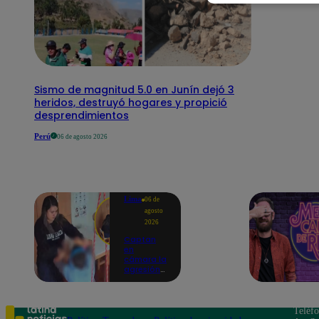
Sismo de magnitud 5.0 en Junín dejó 3
heridos, destruyó hogares y propició
desprendimientos
Perú
06 de agosto 2026
Lima
06 de
agosto
2026
Captan
en
cámara la
agresión
de una
psicóloga
contra un
niño con
Teléf