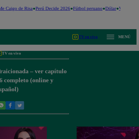
e Caigo de Risa
Perú Decide 2026
Fútbol peruano
Dólar
Valentina V
TV en vivo
MENÚ
TV en vivo
raicionada – ver capítulo
6 completo (online y
spañol)