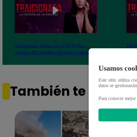
Traicionada, Martes 10 de diciembre –
Traic
capítulo 88 completo (en línea y español)
capít
Usamos cook
Este sitio utiliza c
También te puede i
datos se gestionará
Para conocer mejor 