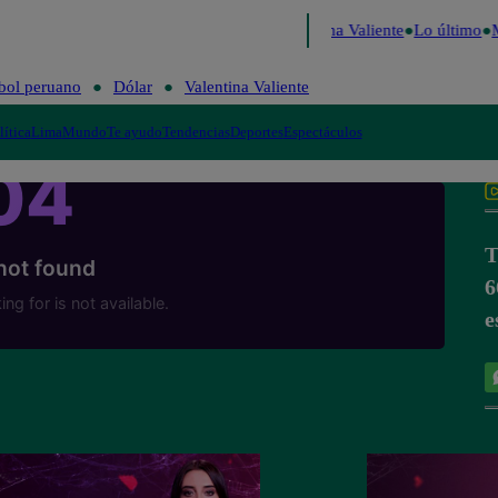
ú Decide 2026
Fútbol peruano
Dólar
Valentina Valiente
Lo último
M
bol peruano
Dólar
Valentina Valiente
lítica
Lima
Mundo
Te ayudo
Tendencias
Deportes
Espectáculos
T
6
e