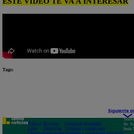
ESTE VIDEO TE VA A INTERESAR
Tags:
Katia Condos
Latina
latina novelas
Latina
novela latina
novelas
novelas latina
Rober
Valentina Valiente
Siguiente a
Teléf
Política
Te ayudo
Política de privacidad
Av. Sa
Lima
Tendencias
Términos y condiciones
Jesús 
Deportes
Espectáculos
Términos y condiciones aplicación