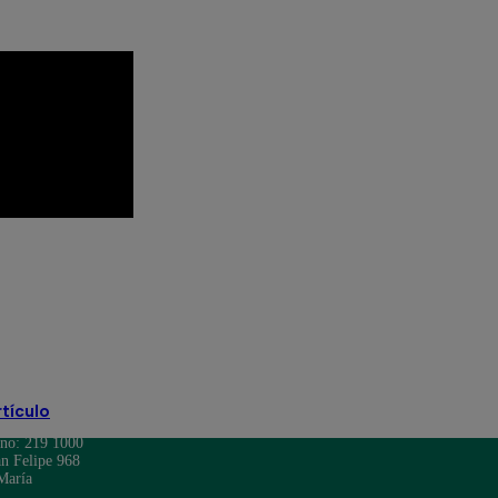
 Televisión
Mariel Ocampo
Mayra Goñi
to Moll
Rodrigo Brand
televisión
rtículo
ono: 219 1000
n Felipe 968
María