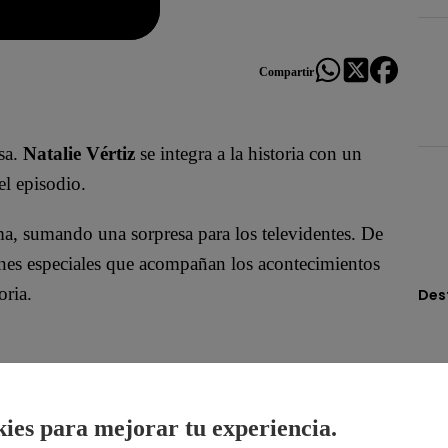
Compartir
sa.
Natalie Vértiz
se integra a la historia con un
el episodio.
ama, sumando una sorpresa para los televidentes. De
ones especiales que acompañan los acontecimientos
oria.
Des
oficial!
ies para mejorar tu experiencia.