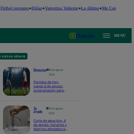
Fútbol peruano
Dólar
Valentina Valiente
Lo último
Me Caigo de Risa
TV en vivo
MENÚ
 vistos ahora
Deportes
06 de agosto
2026
Partidos de hoy,
jueves 6 de agosto:
programación para
ver fútbol EN VIVO
Te
06 de agosto
ayudo
2026
Corte de agua hoy, 6
de agosto: horarios y
distritos afectados sin
el servicio de Sedapal