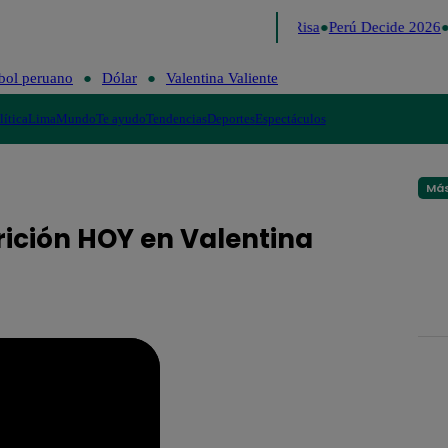
Lo último
Me Caigo de Risa
Perú Decide 2026
bol peruano
Dólar
Valentina Valiente
lítica
Lima
Mundo
Te ayudo
Tendencias
Deportes
Espectáculos
Más
rición HOY en Valentina