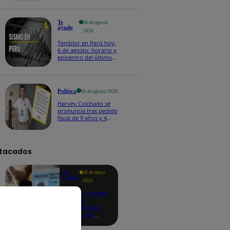
Te
06 de agosto
ayudo
2026
Temblor en Perú hoy,
6 de agosto: horario y
epicentro del último
sismo, según IGP
Política
06 de agosto 2026
Harvey Colchado se
pronuncia tras pedido
fiscal de 9 años y 4
meses de prisión en
su contra
tacados
Te
26 de mayo
ayudo
2025
Revisa si tienes
deudas
consultando
con tu DNI:
aquí los
detalles