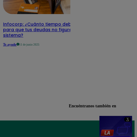
Infocorp: ¿Cuánto tiempo debe pasar
para que tus deudas no figuren en su
sistema?
Te ayudo
11 de junio 2025
Encuéntranos también en
X