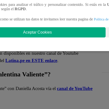
ookies para analizar el tráfico y personalizar contenido. Si estás en la
nteractúa con los talentos, obtén datos inéditos y
n según el
RGPD
.
como se utilizan tus datos te invitamos leer nuestra pagina de
Política de
MqraDNgjzM3Q
Aceptar Cookies
entina Valiente”?
án disponibles en nuestro canal de Youtube
del
Latina.pe en ESTE enlace
.
entina Valiente”?
nte” con Daniella Acosta vía el
canal de YouTube