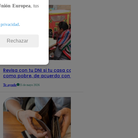
Unión Europea
, tus
.
 privacidad
Rechazar
Revisa con tu DNI si tu casa califica
como pobre, de acuerdo con el Sisfoh
Te ayudo
25 de mayo 2026