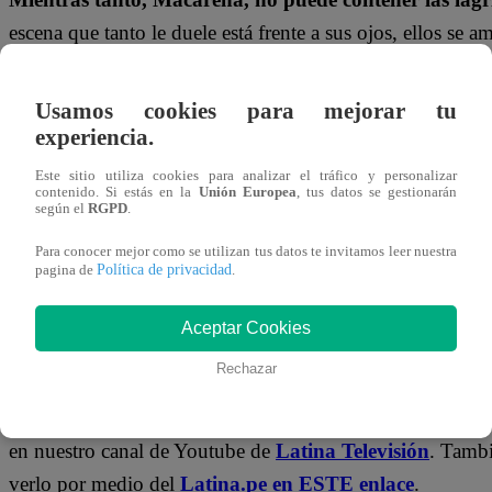
escena que tanto le duele está frente a sus ojos, ellos se a
¡No te olvides de unirte a nuestro canal 
Usamos cookies para mejorar tu
experiencia.
¡No te pierdas de contenido y noticias
EXCLUSIVAS
! I
Este sitio utiliza cookies para analizar el tráfico y personalizar
los talentos, obtén datos inéditos y noticias de última hora
contenido. Si estás en la
Unión Europea
, tus datos se gestionarán
según el
RGPD
.
👉
https://whatsapp.com/channel/0029Va4WPy1F
Para conocer mejor como se utilizan tus datos te invitamos leer nuestra
Política de privacidad
pagina de
.
¿Dónde ver todos los capítulos de “Val
Aceptar Cookies
Valiente”?
Rechazar
¡Latino! Todos los capítulos de “
Valentina Valiente
” est
en nuestro canal de Youtube de
Latina Televisión
. Tamb
verlo por medio del
Latina.pe en ESTE enlace
.