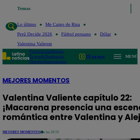
Temas
Lo último
Me Caigo de Risa
Perú Decide 
Lo último
Me Caigo de Risa
Perú Decide 2026
Fútbol peruano
Dólar
Valentina Valiente
Política
Lima
Mundo
Te ayudo
Tendencias
TV en vivo
MENÚ
Deportes
Espectáculos
MEJORES MOMENTOS
Valentina Valiente capítulo 22:
¡Macarena presencia una escen
romántica entre Valentina y Ale
MEJORES MOMENTOS
a las 20:55