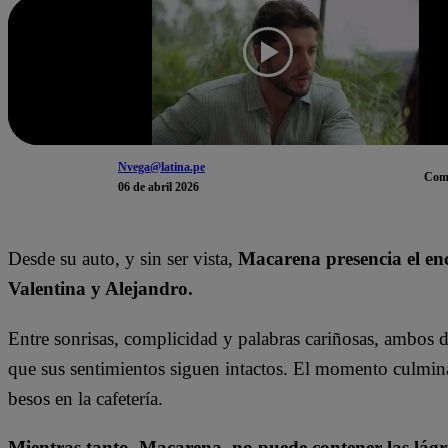
Nvega@latina.pe
Com
06 de abril 2026
Desde su auto, y sin ser vista,
Macarena presencia el en
Valentina y Alejandro.
Entre sonrisas, complicidad y palabras cariñosas, ambos d
que sus sentimientos siguen intactos. El momento culmin
besos en la cafetería.
Mientras tanto, Macarena, no puede contener las lágr