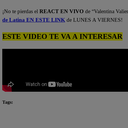
¡No te pierdas el
REACT EN VIVO
de “Valentina Valie
de Latina EN ESTE LINK
de LUNES A VIERNES!
ESTE VIDEO TE VA A INTERESAR
Tags:
Katia Condos
Latina
latina novelas
Latina
novela latina
novelas
novelas latina
Rober