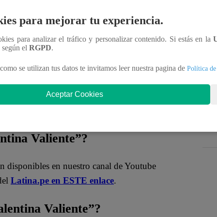
tensidad del momento, consciente de que la
llegar Macarena?
ies para mejorar tu experiencia.
ookies para analizar el tráfico y personalizar contenido. Si estás en la
oficial!
n según el
RGPD
.
como se utilizan tus datos te invitamos leer nuestra pagina de
Política de
nteractúa con los talentos, obtén datos inéditos y
Aceptar Cookies
MqraDNgjzM3Q
entina Valiente”?
án disponibles en nuestro canal de Youtube
del
Latina.pe en ESTE enlace
.
entina Valiente”?