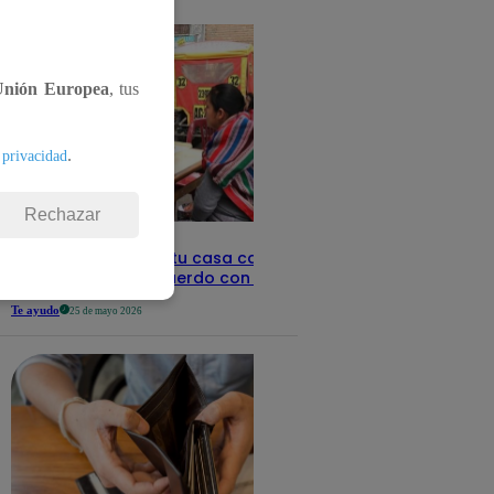
detalles
Unión Europea
, tus
.
 privacidad
Rechazar
Revisa con tu DNI si tu casa califica
como pobre, de acuerdo con el Sisfoh
Te ayudo
25 de mayo 2026