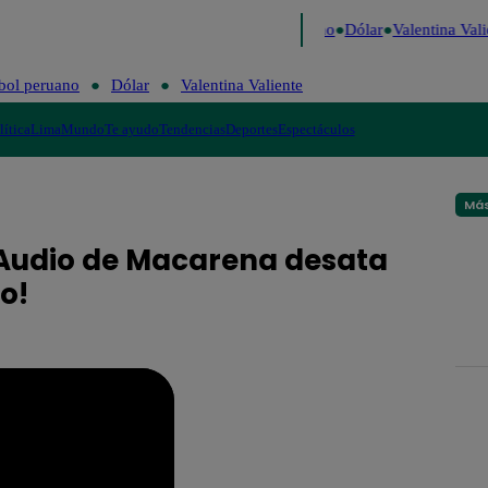
aigo de Risa
Perú Decide 2026
Fútbol peruano
Dólar
Valentina Valie
bol peruano
Dólar
Valentina Valiente
lítica
Lima
Mundo
Te ayudo
Tendencias
Deportes
Espectáculos
Más
 ¡Audio de Macarena desata
o!