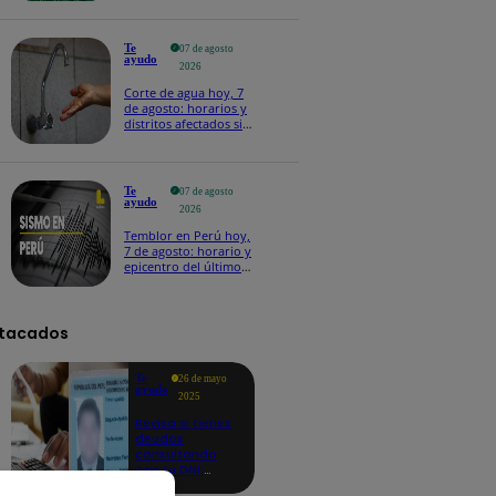
Te
07 de agosto
ayudo
2026
Corte de agua hoy, 7
de agosto: horarios y
distritos afectados sin
el servicio de Sedapal
Te
07 de agosto
ayudo
2026
Temblor en Perú hoy,
7 de agosto: horario y
epicentro del último
sismo, según IGP
tacados
Te
26 de mayo
ayudo
2025
Revisa si tienes
deudas
consultando
con tu DNI:
aquí los