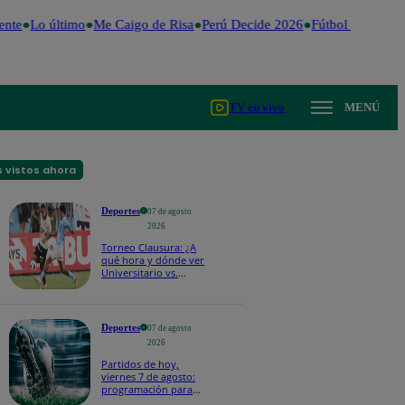
nte
Lo último
Me Caigo de Risa
Perú Decide 2026
Fútbol peruano
TV en vivo
MENÚ
 vistos ahora
Deportes
07 de agosto
2026
Torneo Clausura: ¿A
qué hora y dónde ver
Universitario vs.
Sporting Cristal por la
fecha 4?
Deportes
07 de agosto
2026
Partidos de hoy,
viernes 7 de agosto:
programación para
ver fútbol EN VIVO