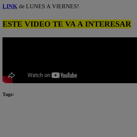
LINK
de LUNES A VIERNES!
ESTE VIDEO TE VA A INTERESAR
Tags:
Katia Condos
Latina
latina novelas
Latina
Mariel Ocampo
Mayra Goñi
novela latina
novelas latina
Roberto Moll
Rodrigo Brand
Valentina Valiente