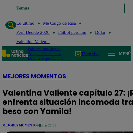
Temas
Lo último
Me Caigo d
Lo último
Me Caigo de Risa
Perú Decide 2026
Fútbol peruano
Dólar
Valentina Valiente
Política
Lima
Mundo
Te ayudo
Tendencias
TV en vivo
MENÚ
Deportes
Espectáculos
MEJORES MOMENTOS
Valentina Valiente capítulo 27: 
enfrenta situación incomoda tra
beso con Yamila!
MEJORES MOMENTOS
a las 20:31