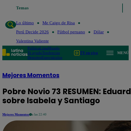
Lo último
Temas
Me Caigo de Risa
Perú Decide 2026
Fútbol peruano
Dól
Lo último
Me Caigo de Risa
Perú Decide 2026
Fútbol peruano
Dólar
Valentina Valiente
Política
Lima
Mundo
Te ayudo
Tendencias
TV en vivo
MENÚ
Deportes
Espectáculos
Mejores Momentos
Pobre Novio 73 RESUMEN: Eduar
sobre Isabela y Santiago
Mejores Momentos
a las 22:40