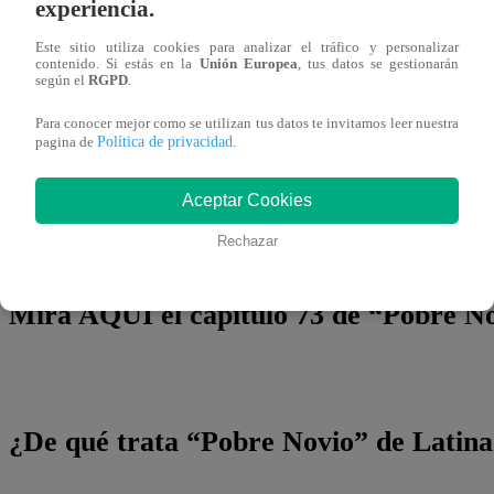
experiencia.
sociedad entre ambos, no dudó en enfrentar a su “tía”:
“S
Este sitio utiliza cookies para analizar el tráfico y personalizar
tío César te vas a LEVANTAR a mi King Arthur, est
contenido. Si estás en la
Unión Europea
, tus datos se gestionarán
según el
RGPD
.
Vilma, quien le respondió con dureza:
“No todas las mu
Para conocer mejor como se utilizan tus datos te invitamos leer nuestra
echarla de su casa.
Política de privacidad
pagina de
.
¡Los secretos y conflictos en Pobre Novio están al rojo v
Aceptar Cookies
¿Realmente Alicia no siente nada por Santiago? ¿Pamela lo
Rechazar
el próximo capítulo!
Mira AQUÍ el capítulo 73 de “Pobre Nov
¿De qué trata “Pobre Novio” de Latin