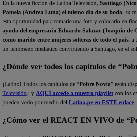
En la nueva ficción de Latina Televisión,
Santiago (Nico
Pamela (Andrea Luna) el mismo día de su boda
, su 
esta oportunidad para tomarle una foto y colocarlo en find
ayuda del empresario Eduardo Salazar (Joaquín de Or
como marido entre mujeres solteras de todo el país
, a
un fenómeno mediático convirtiendo a Santiago, en el sol
¿Dónde ver todos los capítulos de “Po
¡Latino! Todos los capítulos de “
Pobre Novio
” están di
Televisión
.; y
AQUÍ accede a nuestro playlist
con los c
pueden verlo por medio del
Latina.pe en ESTE enlace
.
¿Cómo ver el REACT EN VIVO de “Po