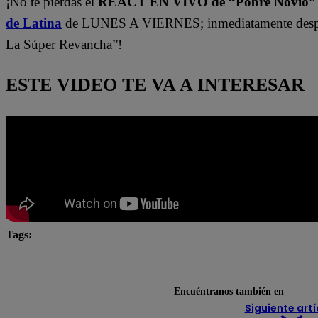
¡No te pierdas el
REACT EN VIVO de “Pobre Novio
de Latina
de LUNES A VIERNES; inmediatamente despu
La Súper Revancha”!
ESTE VIDEO TE VA A INTERESAR
Tags:
#Pobre novio
Pobre novio en vivo
pobre novio la
Pobre Novio youtube
Encuéntranos también en
Siguiente artí