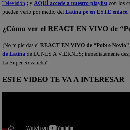
Televisión
.; y
AQUÍ accede a nuestro playlist
con los c
pueden verlo por medio del
Latina.pe en ESTE enlace
.
¿Cómo ver el REACT EN VIVO de “Po
¡No te pierdas el
REACT EN VIVO de “Pobre Novio
de Latina
de LUNES A VIERNES; inmediatamente despu
La Súper Revancha”!
ESTE VIDEO TE VA A INTERESAR