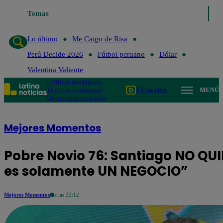
Temas
Lo último
Me Caigo de Risa
Perú Decide 2026
Lo último
Me Caigo de Risa
Perú Decide 2026
Fútbol peruano
Dólar
Valentina Valiente
Política
Lima
Mundo
Te ayudo
Tendencias
TV en vivo
MENÚ
Deportes
Espectáculos
Mejores Momentos
Pobre Novio 76: Santiago NO QUIE
es solamente UN NEGOCIO”
Mejores Momentos
a las 22:12