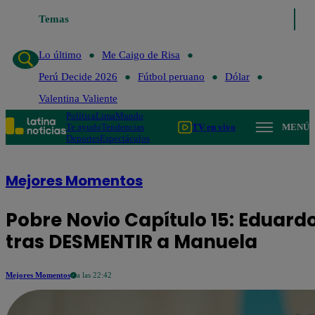
Temas
Lo último
Me Caigo de Ris
Lo último
Me Caigo de Risa
Perú Decide 2026
Fútbol peruano
Dólar
Valentina Valiente
Política
Lima
Mundo
Te ayudo
Tendencias
TV en vivo
MENÚ
Deportes
Espectáculos
Mejores Momentos
Pobre Novio Capítulo 15: Eduard
tras DESMENTIR a Manuela
Mejores Momentos
a las 22:42