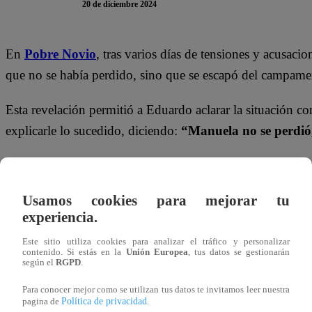
20 de diciembre 2024
En
Pobre Novio
, tras varios días de tensiones y acusaci
que no se había perdido, sino que se escapó del campamen
Esta revelación permitió a Eduardo aclarar la situación co
explicarle lo sucedido, diciendo:
“Manuela no se perdió,
Isabela, aliviada, respondió:
“Yo sabía que no la había d
nunca me hubieses creído”
, mientras se acomodaba en e
Usamos cookies para mejorar tu
la que Eduardo le pidió perdón, ambos intentaron mejorar
experiencia.
hacer las cosas a tu manera, así que dime cuál es el p
Este sitio utiliza cookies para analizar el tráfico y personalizar
contenido. Si estás en la
Unión Europea
, tus datos se gestionarán
según el
RGPD
.
Para conocer mejor como se utilizan tus datos te invitamos leer nuestra
Política de privacidad
pagina de
.