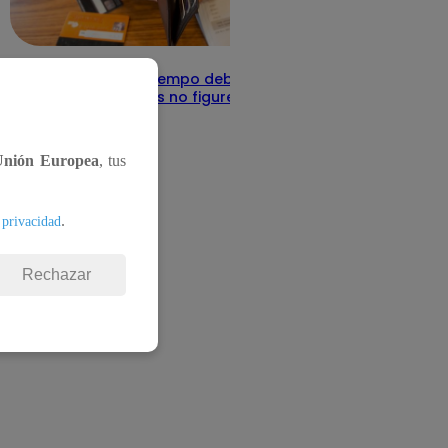
Infocorp: ¿Cuánto tiempo debe pasar
para que tus deudas no figuren en su
sistema?
Te ayudo
11 de junio 2025
Unión Europea
, tus
.
 privacidad
Rechazar