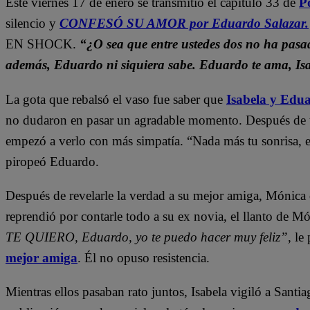
Este viernes 17 de enero se transmitió el capítulo 33 de
P
silencio y
CONFESÓ SU AMOR por Eduardo Salazar.
EN SHOCK.
“¿O sea que entre ustedes dos no ha pas
además, Eduardo ni siquiera sabe. Eduardo te ama, Is
La gota que rebalsó el vaso fue saber que
Isabela y E
no dudaron en pasar un agradable momento. Después de to
empezó a verlo con más simpatía.
“Nada más tu sonrisa, e
piropeó Eduardo.
Después de revelarle la verdad a su mejor amiga, Mónica 
reprendió por contarle todo a su ex novia, el llanto de 
TE QUIERO, Eduardo, yo te puedo hacer muy feliz”
, l
mejor amiga
. Él no opuso resistencia.
Mientras ellos pasaban rato juntos, Isabela vigiló a Santi