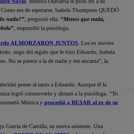
obre Novio
. Mónica Olavarría le puso fin a su
Como era de esperarse, Isabela Thompson QUEDÓ
ado nada?”
, preguntó ella.
“Menos que nada,
abela”
, respondió la psicóloga.
duardo ALMORZARON JUNTOS
. Los ex novios
do, uego del regalo que le hizo Eduardo, Isabela
so. No se parece a la de nadie y me encanta”
, la
decidió poner al tanto a Eduardo. Aunque él la
Mónica logró conmoverlo y abrazó a la psicóloga.
“Yo
e prometió Mónica y
procedió a BESAR al ex de su
ago García de Camilla, su nueva asistente. Una