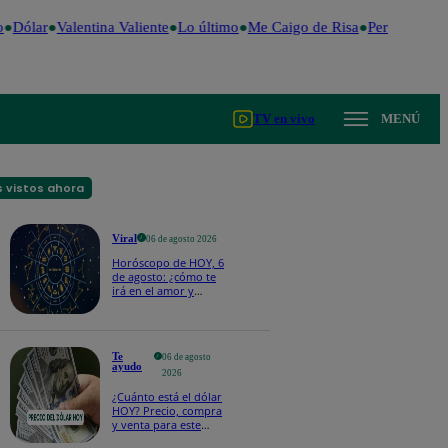
Dólar
Valentina Valiente
Lo último
Me Caigo de Risa
Perú Decide 
TV en vivo
MENÚ
 vistos ahora
Viral
06 de agosto 2026
Horóscopo de HOY, 6
de agosto: ¿cómo te
irá en el amor y
trabajo, según la IA?
Te
06 de agosto
ayudo
2026
¿Cuánto está el dólar
HOY? Precio, compra
y venta para este
jueves 6 de agosto