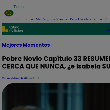
Temas
Lo último
Me Caigo de Risa
Perú Decide 2026
Fút
Po
Mejores Momentos
Pobre Novio Capítulo 33 RESUME
CERCA QUE NUNCA, ¿e Isabela S
Mejores Momentos
a las 22:41