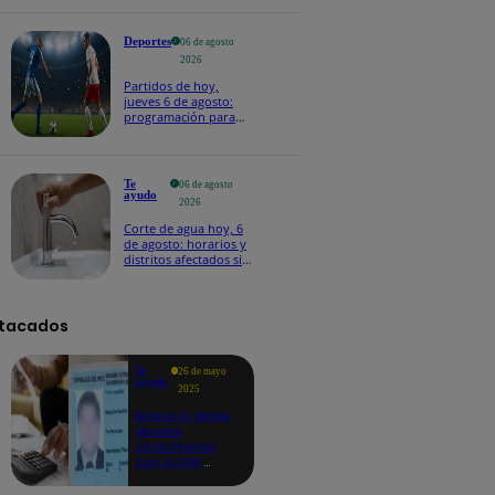
Deportes
06 de agosto
2026
Partidos de hoy,
jueves 6 de agosto:
programación para
ver fútbol EN VIVO
Te
06 de agosto
ayudo
2026
Corte de agua hoy, 6
de agosto: horarios y
distritos afectados sin
el servicio de Sedapal
tacados
Te
26 de mayo
ayudo
2025
Revisa si tienes
deudas
consultando
con tu DNI:
aquí los
detalles