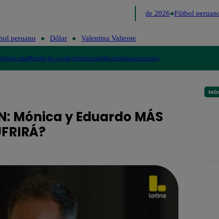
Lo último
Me Caigo de Risa
Perú Decide 2026
Fútbol peruano
bol peruano
Dólar
Valentina Valiente
lítica
Lima
Mundo
Te ayudo
Tendencias
Deportes
Espectáculos
Más
N: Mónica y Eduardo MÁS
UFRIRÁ?