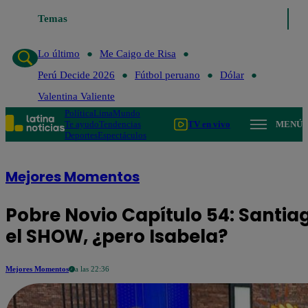
Temas
Lo último
Me C
Lo último
Me Caigo de Risa
Perú Decide 2026
Fútbol peruano
Dólar
Valentina Valiente
Política
Lima
Mundo
Te ayudo
Tendencias
TV en vivo
MENÚ
Deportes
Espectáculos
Mejores Momentos
Pobre Novio Capítulo 54: Santiago
el SHOW, ¿pero Isabela?
Mejores Momentos
a las 22:36