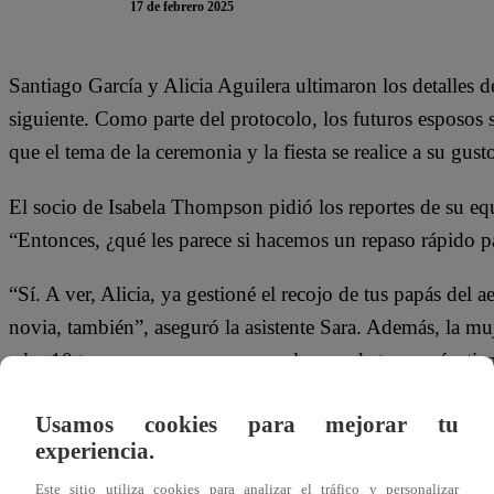
17 de febrero 2025
Santiago García y Alicia Aguilera ultimaron los detalles d
siguiente. Como parte del protocolo, los futuros esposos 
que el tema de la ceremonia y la fiesta se realice a su gust
El socio de Isabela Thompson pidió los reportes de su eq
“Entonces, ¿qué les parece si hacemos un repaso rápido 
“Sí. A ver, Alicia, ya gestioné el recojo de tus papás del
novia, también”, aseguró la asistente Sara. Además, la mu
a las 10 te van a pasar a recoger a la casa de tus papás, tien
Pero, la siguiente pregunta de Sara para Isabela entristeci
Usamos cookies para mejorar tu
noche de bodas?”, consultó. “También, ya está”, fue lo úni
experiencia.
Este sitio utiliza cookies para analizar el tráfico y personalizar