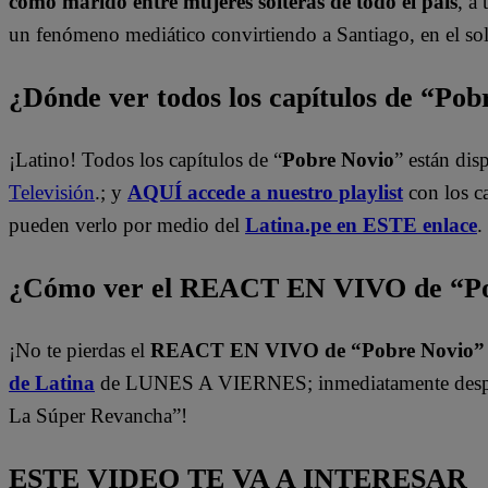
como marido entre mujeres solteras de todo el país
, a
un fenómeno mediático convirtiendo a Santiago, en el sol
¿Dónde ver todos los capítulos de “Po
¡Latino! Todos los capítulos de “
Pobre Novio
” están di
Televisión
.; y
AQUÍ accede a nuestro playlist
con los c
pueden verlo por medio del
Latina.pe en ESTE enlace
.
¿Cómo ver el REACT EN VIVO de “Po
¡No te pierdas el
REACT EN VIVO de “Pobre Novio
de Latina
de LUNES A VIERNES; inmediatamente despu
La Súper Revancha”!
ESTE VIDEO TE VA A INTERESAR