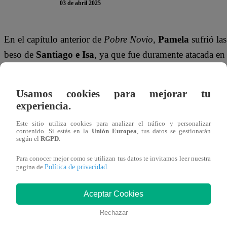
03 de abril 2025
En el capítulo anterior de
Pobre Novio
,
Pamela
sufrió la
beso de
Santiago e Isa
, ya que fue duramente atacada en 
otro lado,
Isabela
le agradeció por su sacrificio, mientra
Santiago
realmente está enamorado de
Isa
. ¿Esto pondrá
Usamos cookies para mejorar tu
experiencia.
En el episodio de hoy,
Isa
, desesperada por la situación
Este sitio utiliza cookies para analizar el tráfico y personalizar
entre lágrimas le dice:
“Estoy harta de ser la novia de 
contenido. Si estás en la
Unión Europea
, tus datos se gestionarán
según el
RGPD
.
enfrenta a
Santiago
y le confiesa sus verdaderos sentimi
Para conocer mejor como se utilizan tus datos te invitamos leer nuestra
¿Qué hará
Santiago
tras esta confesión? ¿Será capaz de d
Política de privacidad
pagina de
.
¡No te pierdas el capítulo 87 de
Pobre Novio
, hoy a las 9
Aceptar Cookies
Mira AQUÍ el nuevo episodio de “Pob
Rechazar