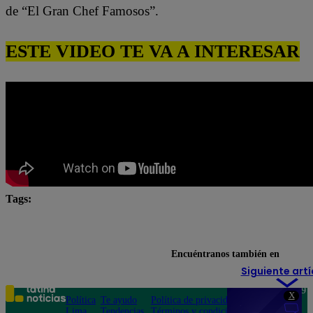
de “El Gran Chef Famosos”.
ESTE VIDEO TE VA A INTERESAR
Tags:
#Pobre novio
Pobre novio en vivo
pobre novio la
Pobre Novio youtube
Encuéntranos también en
Siguiente artí
Teléfono: 219
X
Política
Te ayudo
Política de privacidad
1000
Lima
Tendencias
Términos y condiciones
Av. San