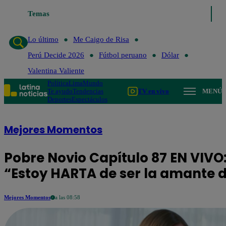
Temas
Lo último
Me Caigo de Risa
Perú Decide 2026
Fú
Lo último
Me Caigo de Risa
Perú Decide 2026
Fútbol peruano
Dólar
Valentina Valiente
Política
Lima
Mundo
Te ayudo
Tendencias
TV en vivo
MENÚ
Deportes
Espectáculos
Mejores Momentos
Pobre Novio Capítulo 87 EN VIVO
“Estoy HARTA de ser la amante 
Mejores Momentos
a las 08:58