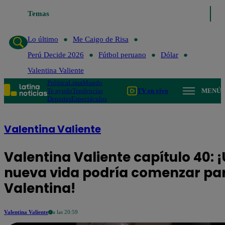
Temas
Lo último
Me Caigo de Risa
Lo último
Me Caigo de Risa
Perú Decide 2026
Fútbol peruano
Dólar
Valentina Valiente
Política
Lima
Mundo
Te ayudo
Tendencias
TV en vivo
MENÚ
Deportes
Espectáculos
Valentina Valiente
Valentina Valiente capítulo 40: 
nueva vida podría comenzar pa
Valentina!
Valentina Valiente
a las 20:59