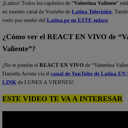
¡Latino! Todos los capítulos de “
Valentina Valiente
” est
en nuestro canal de Youtube de
Latina Televisión
. Tamb
verlo por medio del
Latina.pe en ESTE enlace
.
¿Cómo ver el REACT EN VIVO de “Va
Valiente”?
¡No te pierdas el
REACT EN VIVO
de “Valentina Valie
Daniella Acosta vía el
canal de YouTube de Latina E
LINK
de LUNES A VIERNES!
ESTE VIDEO TE VA A INTERESAR