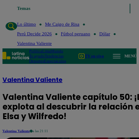
Temas
Lo último
Me Caigo de Risa
Perú De
Lo último
Me Caigo de Risa
Perú Decide 2026
Fútbol peruano
Dólar
Valentina Valiente
Política
Lima
Mundo
Te ayudo
Tendencias
TV en vivo
MENÚ
Deportes
Espectáculos
Valentina Valiente
Valentina Valiente capítulo 50: ¡
explota al descubrir la relación 
Elsa y Wilfredo!
Valentina Valiente
a las 21:11