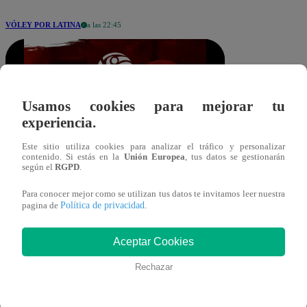
VÓLEY POR LATINA
a las 22:45
Usamos cookies para mejorar tu
experiencia.
Este sitio utiliza cookies para analizar el tráfico y personalizar
mubillus@latina.pe
contenido. Si estás en la
Unión Europea
, tus datos se gestionarán
Compartir
según el
RGPD
.
27 de diciembre 2025
Para conocer mejor como se utilizan tus datos te invitamos leer nuestra
Política de privacidad
pagina de
.
Universidad San Martín demostró por
qué es un candidato al título tras superar
Aceptar Cookies
3 sets a 2 a Alianza Lima en uno de los
Rechazar
partidos más destacados por la fecha 10
de la Liga Peruana de Vóley 2025-26.