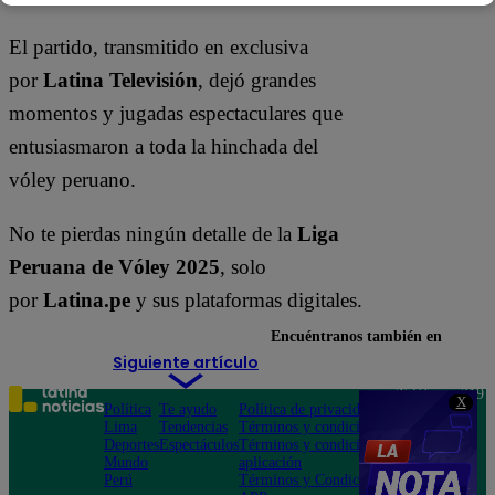
El partido, transmitido en exclusiva
por
Latina Televisión
, dejó grandes
momentos y jugadas espectaculares que
entusiasmaron a toda la hinchada del
vóley peruano.
No te pierdas ningún detalle de la
Liga
Peruana de Vóley 2025
, solo
por
Latina.pe
y sus plataformas digitales.
Encuéntranos también en
Siguiente artículo
Teléfono: 219
X
Política
Te ayudo
Política de privacidad
1000
Lima
Tendencias
Términos y condiciones
Av. San
Deportes
Espectáculos
Términos y condiciones
Felipe 968
Mundo
aplicación
Jesús María
Perú
Términos y Condiciones