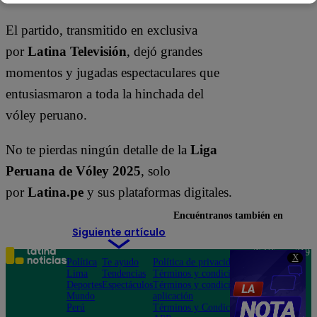
El partido, transmitido en exclusiva
por
Latina Televisión
, dejó grandes
momentos y jugadas espectaculares que
entusiasmaron a toda la hinchada del
vóley peruano.
No te pierdas ningún detalle de la
Liga
Peruana de Vóley 2025
, solo
por
Latina.pe
y sus plataformas digitales.
Encuéntranos también en
Siguiente artículo
Teléfono: 219
X
Política
Te ayudo
Política de privacidad
1000
Lima
Tendencias
Términos y condiciones
Av. San
Deportes
Espectáculos
Términos y condiciones
Felipe 968
Mundo
aplicación
Jesús María
Perú
Términos y Condiciones