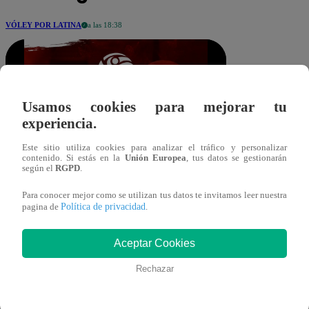
VÓLEY POR LATINA
a las 18:38
Usamos cookies para mejorar tu
experiencia.
Este sitio utiliza cookies para analizar el tráfico y personalizar
ltaboada@latina.pe
contenido. Si estás en la
Unión Europea
, tus datos se gestionarán
Compartir
según el
RGPD
.
11 de enero 2026
Para conocer mejor como se utilizan tus datos te invitamos leer nuestra
Política de privacidad
pagina de
.
En el partido que cerró la jornada
dominical, Club Regatas Lima venció 3
Aceptar Cookies
sets a 2 a Circolo Sportivo Italiano por la
Rechazar
fecha 1 de la segunda etapa de la Liga
Peruana de Vóley 2025-26.