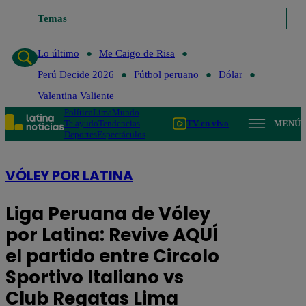
go de Risa
Temas
Perú Decide 2026
Fútbol peruano
Dólar
Valentina Valient
Lo último
Me Caigo de Risa
Perú Decide 2026
Fútbol peruano
Dólar
Valentina Valiente
Política
Lima
Mundo
Te ayudo
Tendencias
TV en vivo
MENÚ
Deportes
Espectáculos
VÓLEY POR LATINA
Liga Peruana de Vóley
por Latina: Revive AQUÍ
el partido entre Circolo
Sportivo Italiano vs
Club Regatas Lima