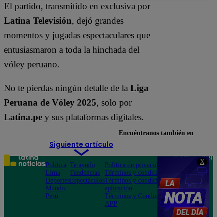
El partido, transmitido en exclusiva por
Latina Televisión
, dejó grandes
momentos y jugadas espectaculares que
entusiasmaron a toda la hinchada del
vóley peruano.
No te pierdas ningún detalle de la
Liga
Peruana de Vóley 2025
, solo por
Latina.pe
y sus plataformas digitales.
Encuéntranos también en
Siguiente artículo
Teléfono: 219
X
Política
Te ayudo
Política de privacidad
1000
Lima
Tendencias
Términos y condiciones
Av. San
Deportes
Espectáculos
Términos y condiciones
Felipe 968
Mundo
aplicación
Jesús María
Perú
Términos y Condiciones
APP