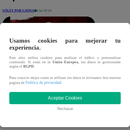
VÓLEY POR LATINA
a las 20:14
Usamos cookies para mejorar tu
experiencia.
Este sitio utiliza cookies para analizar el tráfico y personalizar
contenido. Si estás en la
Unión Europea
, tus datos se gestionarán
ltaboada@latina.pe
según el
RGPD
.
Compartir
22 de noviembre 2025
Para conocer mejor como se utilizan tus datos te invitamos leer nuestra
Política de privacidad
pagina de
.
En un partido bastante luchado, Club
Aceptar Cookies
Atlético Atenea se impuso 3 sets a 1 ante
Rechazar
Deportivo Géminis por la fecha 5 de la
Liga Peruana de Vóley.