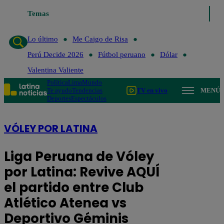
Temas
Lo último
Me C
Lo último
Me Caigo de Risa
Perú Decide 2026
Fútbol peruano
Dólar
Valentina Valiente
Política
Lima
Mundo
Te ayudo
Tendencias
TV en vivo
MENÚ
Deportes
Espectáculos
VÓLEY POR LATINA
Liga Peruana de Vóley
por Latina: Revive AQUÍ
el partido entre Club
Atlético Atenea vs
Deportivo Géminis