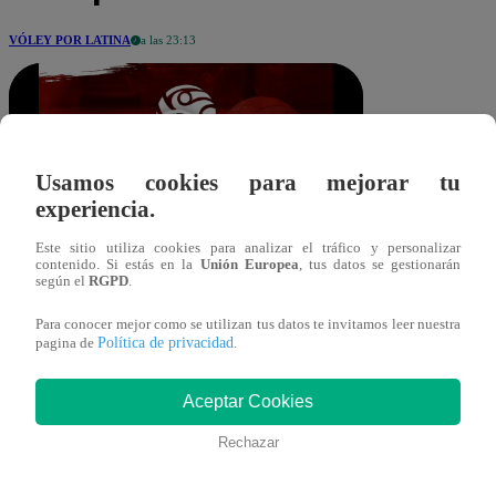
VÓLEY POR LATINA
a las 23:13
Usamos cookies para mejorar tu
experiencia.
Este sitio utiliza cookies para analizar el tráfico y personalizar
ltaboada@latina.pe
Compartir
contenido. Si estás en la
Unión Europea
, tus datos se gestionarán
29 de noviembre 2025
según el
RGPD
.
Para conocer mejor como se utilizan tus datos te invitamos leer nuestra
Política de privacidad
pagina de
.
Aceptar Cookies
En un partido emocionante y
Universitario de Deportes venció por 3
Rechazar
sets a 0 a Olva Latino por la fecha 5 de la