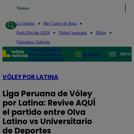
Temas
Lo último
Me Caigo de Risa
Perú Decide 2026
Fútbol per
Lo último
Me Caigo de Risa
Perú Decide 2026
Fútbol peruano
Dólar
Valentina Valiente
Política
Lima
Mundo
Te ayudo
Tendencias
TV en vivo
MENÚ
Deportes
Espectáculos
VÓLEY POR LATINA
Liga Peruana de Vóley
por Latina: Revive AQUÍ
el partido entre Olva
Latino vs Universitario
de Deportes