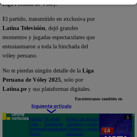
Liga Peruana de Vóley.
El partido, transmitido en exclusiva por
Latina Televisión
, dejó grandes
momentos y jugadas espectaculares que
entusiasmaron a toda la hinchada del
vóley peruano.
No te pierdas ningún detalle de la
Liga
Peruana de Vóley 2025
, solo por
Latina.pe
y sus plataformas digitales.
Encuéntranos también en
Siguiente artículo
Teléfono: 219
X
Política
Te ayudo
Política de privacidad
1000
Lima
Tendencias
Términos y condiciones
Av. San
Deportes
Espectáculos
Términos y condiciones
Felipe 968
Mundo
aplicación
Jesús María