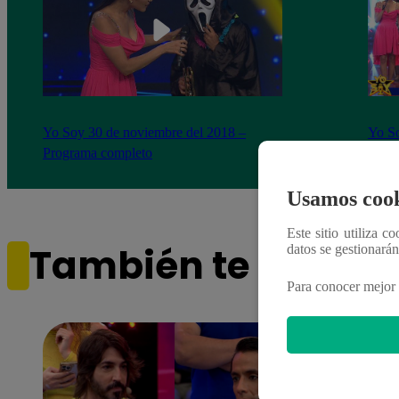
Yo Soy 30 de noviembre del 2018 –
Yo So
Programa completo
gala 
Usamos cook
Este sitio utiliza c
También te puede i
datos se gestionará
Para conocer mejor 