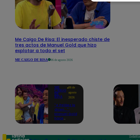
Me Caigo De Risa: El inesperado chiste de
tres actos de Manuel Gold que hizo
explotar a todo el set
ME CAIGO DE RISA
06 de agosto 2026
ME
06 de
CAIGO
agosto
DE
RISA
2026
"A Peláez le
dicen...":
Manuel Gold
hace
explotar de
risa a Julio
Díaz antes
de contar el
Teléf