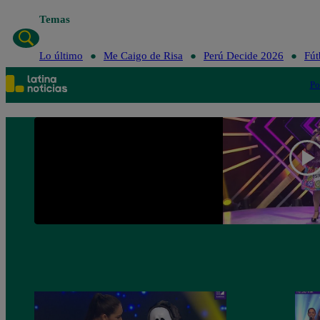
Temas
Lo último
Me Caigo de Risa
Perú Decide 2026
Fút
Po