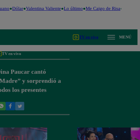
uano
Dólar
Valentina Valiente
Lo último
Me Caigo de Risa
Perú Dec
TV en vivo
MENÚ
TV en vivo
ina Paucar cantó
Madre” y sorprendió a
odos los presentes