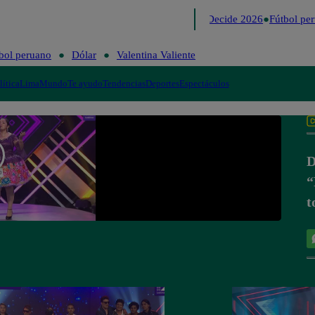
Lo último
Me Caigo de Risa
Perú Decide 2026
Fútbol per
bol peruano
Dólar
Valentina Valiente
lítica
Lima
Mundo
Te ayudo
Tendencias
Deportes
Espectáculos
D
“
t