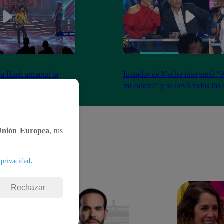
na Hash armaron la
Imitador de Nacho interpretó “
e resfrié en Brasil”
mi cabeza” y se llevó todos los
Unión Europea
, tus
.
 privacidad
Rechazar