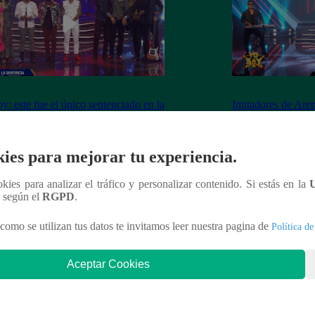
y: este fue el único sentenciado en la
Imitadores de Are
de este viernes
fiesta al cantar “M
ies para mejorar tu experiencia.
ookies para analizar el tráfico y personalizar contenido. Si estás en la
nteresar
n según el
RGPD
.
como se utilizan tus datos te invitamos leer nuestra pagina de
Política de
Aceptar Cookies