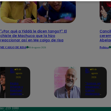
"¿Por qué a Yiddá le dicen tango?": El
Cancil
chiste de Machuca que la hizo
cerem
reaccionar así en Me caigo de risa
Abelar
ME CAIGO DE RISA
Política
06 de agosto 2026
Yo
Yo
06 de
06 de
Soy
Soy
agosto
agosto
2026
2026
Pedro
"Somos un
Infante y
equipazo":
Raphael
Carlos
cuentan
Alcántara
cómo Yo
adelanta
Soy les
lo que se
cambió la
viene en la
vida en
nueva
ono: 219 1000