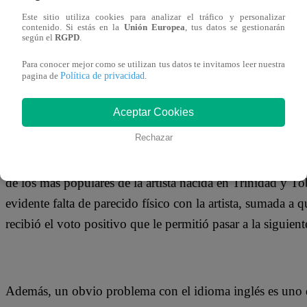
18 de agosto 2018
Este sitio utiliza cookies para analizar el tráfico y personalizar
contenido. Si estás en la
Unión Europea
, tus datos se gestionarán
según el
RGPD
.
Shaylin Fonseca llegó desde Venezuela para presentarse en
Para conocer mejor como se utilizan tus datos te invitamos leer nuestra
cantante, compositora y bailarina, iniciando su carrera d
Política de privacidad
pagina de
.
19 años de edad. Los miembros del jurado destacaron su e
Aceptar Cookies
Rechazar
Con gran energía ella sorprendió con su imitación de Nick
de los más populares de la artista nacida en Trinidad y T
evidente falta de parecido físico con la artista, sumada a q
recibió el voto positivo que le permitió pasar a la siguien
Además, un obvio problema con el idioma inglés es uno 