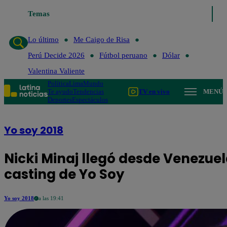
Lo último
Temas
Me Caigo de Risa
Perú Decide 2026
Fútbol peruan
Lo último
Me Caigo de Risa
Perú Decide 2026
Fútbol peruano
Dólar
Valentina Valiente
Política
Lima
Mundo
Te ayudo
Tendencias
TV en vivo
MENÚ
Deportes
Espectáculos
Yo soy 2018
Nicki Minaj llegó desde Venezuel
casting de Yo Soy
Yo soy 2018
a las 19:41