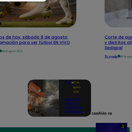
dos de hoy, sábado 8 de agosto:
Corte de agu
amación para ver fútbol EN VIVO
y distritos a
Sedapal
08 de agosto 2026
Te ayudo
08 de ago
Perú
07 de
agosto
2026
Gobierno
anuncia
estado de
emergencia
Encuéntranos también en
en siete
regiones
tras sismos
X
recurrentes