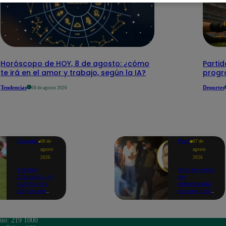
Horóscopo de HOY, 8 de agosto: ¿cómo
Parti
te irá en el amor y trabajo, según la IA?
progr
Tendencias
Deportes
08 de agosto 2026
Deportes
Perú
08 de
07 de
agosto
agosto
2026
2026
Torneo
Giro en caso
Clausura: ¿A
de
qué hora y
empresario
dónde ver
secuestrado
Sport Boys
y asesinado:
vs. Alianza
Habría sido
Lima por la
un ajuste de
fecha 4?
cuentas
ono: 219 1000