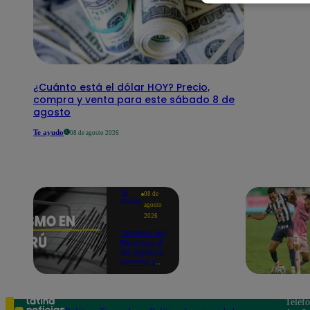
¿Cuánto está el dólar HOY? Precio,
compra y venta para este sábado 8 de
agosto
Te ayudo
08 de agosto 2026
Te
08 de
ayudo
agosto
2026
Temblor en
Perú hoy, 8
de agosto:
horario y
epicentro
del último
sismo,
según IGP
Teléf