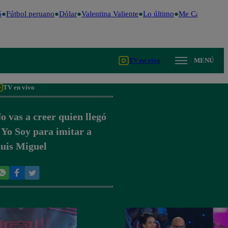
Fútbol peruano
Dólar
Valentina Valiente
Lo último
Me Caigo de Ri
TV en vivo
MENÚ
TV en vivo
o vas a creer quien llegó
 Yo Soy para imitar a
uis Miguel