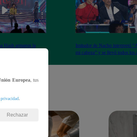
na Hash armaron la
Imitador de Nacho interpretó “
e resfrié en Brasil”
mi cabeza” y se llevó todos los
Unión Europea
, tus
.
 privacidad
Rechazar