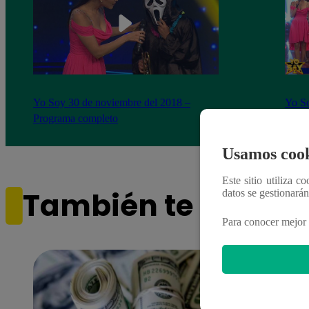
Yo Soy 30 de noviembre del 2018 –
Yo So
Programa completo
gala 
Usamos cook
Este sitio utiliza c
También te puede i
datos se gestionará
Para conocer mejor 