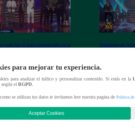
y: este fue el único sentenciado en la
Imitadores de Are
de este viernes
fiesta al cantar “M
ies para mejorar tu experiencia.
ookies para analizar el tráfico y personalizar contenido. Si estás en la
nteresar
n según el
RGPD
.
como se utilizan tus datos te invitamos leer nuestra pagina de
Política de
Aceptar Cookies