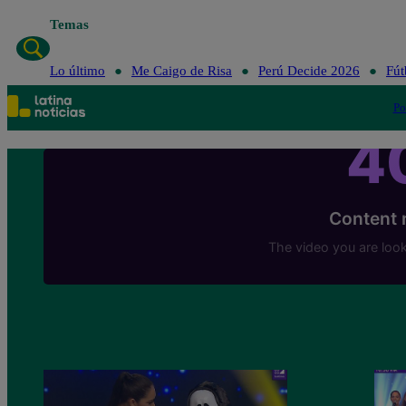
Temas
Lo último
Me Caigo de Risa
Perú Decide 2026
Fút
Po