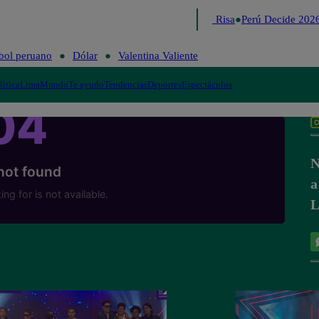
Lo último
Me Caigo de Risa
Perú Decide 2026
bol peruano
Dólar
Valentina Valiente
lítica
Lima
Mundo
Te ayudo
Tendencias
Deportes
Espectáculos
N
a
L