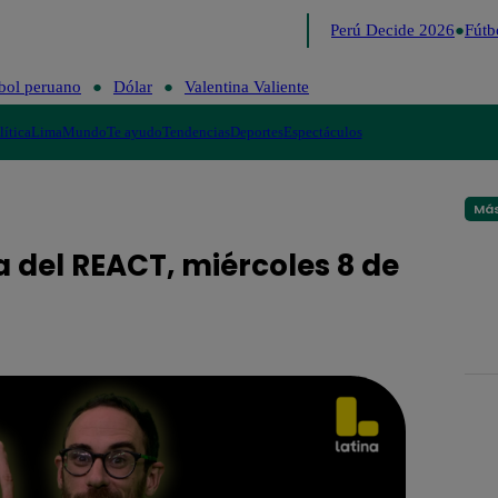
Lo último
Me Caigo de Risa
Perú Decide 2026
Fútbo
bol peruano
Dólar
Valentina Valiente
lítica
Lima
Mundo
Te ayudo
Tendencias
Deportes
Espectáculos
Más
a del REACT, miércoles 8 de