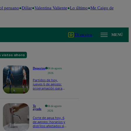
l peruano
Dólar
Valentina Valiente
Lo último
Me Caigo de Risa
Per
TV en vivo
MENÚ
 vistos ahora
Deportes
06 de agosto
2026
Partidos de hoy,
jueves 6 de agosto:
programación para
ver fútbol EN VIVO
Te
06 de agosto
ayudo
2026
Corte de agua hoy, 6
de agosto: horarios y
distritos afectados sin
el servicio de Sedapal