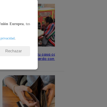
Unión Europea
, tus
.
 privacidad
Rechazar
Revisa con tu DNI si tu casa califica
como pobre, de acuerdo con el Sisfoh
Te ayudo
25 de mayo 2026