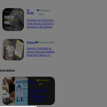
Te
06 de agosto
ayudo
2026
Temblor en Perú hoy,
6 de agosto: horario y
epicentro del último
sismo, según IGP
Política
06 de agosto 2026
Harvey Colchado se
pronuncia tras pedido
fiscal de 9 años y 4
meses de prisión en
su contra
tacados
Te
26 de mayo
ayudo
2025
Revisa si tienes
deudas
consultando
con tu DNI:
aquí los
detalles