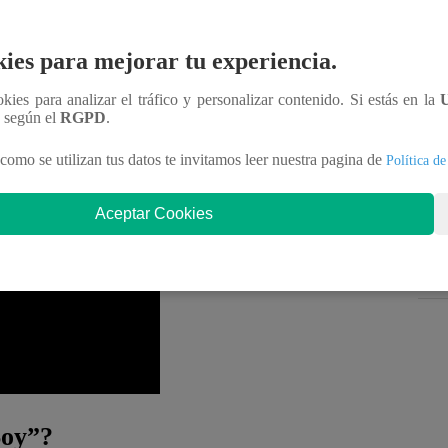
e saber qué es lo que piensan los televidentes.
A
 de octubre. Escoge una respuesta y da
clic
en ella
ies para mejorar tu experiencia.
.
ookies para analizar el tráfico y personalizar contenido. Si estás en la
n según el
RGPD
.
 valiosa!
como se utilizan tus datos te invitamos leer nuestra pagina de
Política de
oy” EN VIVO vía señal de Latina
Aceptar Cookies
Soy”?