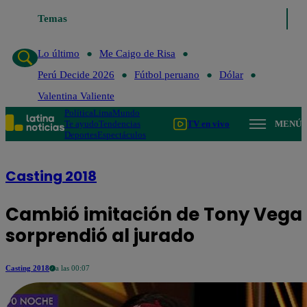
Temas
Lo último
Me 
Lo último
Me Caigo de Risa
Perú Decide 2026
Fútbol peruano
Dólar
Valentina Valiente
Política
Lima
Mundo
Te ayudo
Tendencias
TV en vivo
MENÚ
Deportes
Espectáculos
Casting 2018
Cambió imitación de Tony Vega p
sorprendió al jurado
Casting 2018
a las 00:07