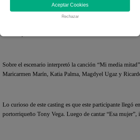
26 de octubre 2018
Aceptar Cookies
Rechazar
Robert llegó por primera vez a Yo Soy directamente desde
salsa Rey Ruiz.
Sobre el escenario interpretó la canción “Mi media mitad”
Maricarmen Marín, Katia Palma, Magdyel Ugaz y Ricar
Lo curioso de este casting es que este participante llegó en
portorriqueño Tony Vega. Luego de cantar “Esa mujer”, ib