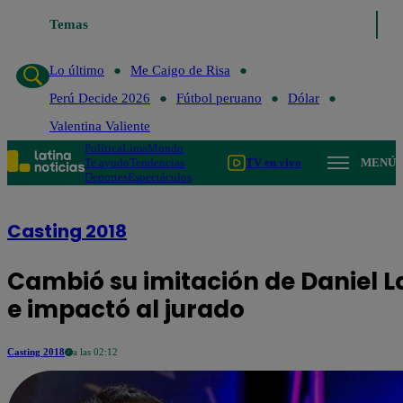
 Caigo de Risa
Temas
Perú Decide 2026
Fútbol peruano
Dólar
Valentina Va
Lo último
Me Caigo de Risa
Perú Decide 2026
Fútbol peruano
Dólar
Valentina Valiente
Política
Lima
Mundo
Te ayudo
Tendencias
TV en vivo
MENÚ
Deportes
Espectáculos
Casting 2018
Cambió su imitación de Daniel L
e impactó al jurado
Casting 2018
a las 02:12