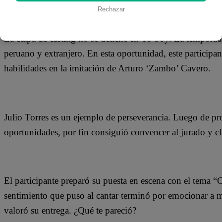
24 de octubre 2018
Rechazar
La etapa de casting no se detiene en Yo Soy. La temporad
peruano y extranjero. En esta oportunidad, este participa
habilidades en la imitación de Arturo ‘Zambo’ Cavero.
Julio Torres es un ejemplo de perseverancia. Luego de pro
oportunidades, por fin consiguió convencer al jurado y cl
El participante preparó su puesta en escena con el tema 
sentimiento que puso al cantar terminó por emocionar a m
valoró su entrega. ¿Qué te pareció?