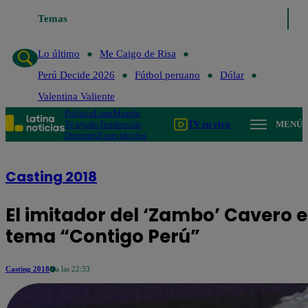
Temas
Lo último
Me Caigo d
Lo último
Me Caigo de Risa
Perú Decide 2026
Fútbol peruano
Dólar
Valentina Valiente
Política
Lima
Mundo
Te ayudo
Tendencias
TV en vivo
MENÚ
Deportes
Espectáculos
Casting 2018
El imitador del ‘Zambo’ Cavero 
tema “Contigo Perú”
Casting 2018
a las 22:33