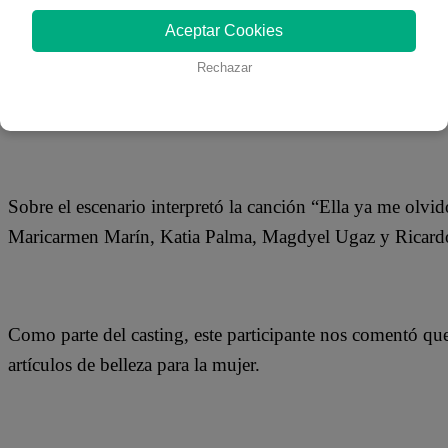
26 de octubre 2018
Aceptar Cookies
Rechazar
Carlos Alfaro llegó por primera vez a Yo Soy directamen
cantante, compositor, productor cinematográfico, director
Sobre el escenario interpretó la canción “Ella ya me olvi
Maricarmen Marín, Katia Palma, Magdyel Ugaz y Ricar
Como parte del casting, este participante nos comentó qu
artículos de belleza para la mujer.