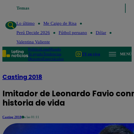
Temas
Lo último
Me Caigo de Risa
P
Lo último
Me Caigo de Risa
Perú Decide 2026
Fútbol peruano
Dólar
Valentina Valiente
Política
Lima
Mundo
Te ayudo
Tendencias
TV en vivo
MENÚ
Deportes
Espectáculos
Casting 2018
Imitador de Leonardo Favio conm
historia de vida
Casting 2018
a las 01:11