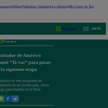
eruano
Dólar
Valentina Valiente
Lo último
Me Caigo de Risa
Perú De
TV en vivo
MENÚ
TV en vivo
mitador de Américo
antó “Te vas” para pasar
 la siguiente etapa
anador de otro programa de
mitación en un vecino país, ahora
egó para triunfar en el Perú.