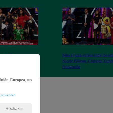
 eligió a cuatro
Mira el gran versus entre los im
lasificaron a los
Nicole Pillman, Christian Yaipé
Quintanilla
Unión Europea
, tus
.
 privacidad
Rechazar