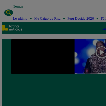
Temas
Lo último
Me Caigo de Risa
Perú Decide 2026
Fút
Po