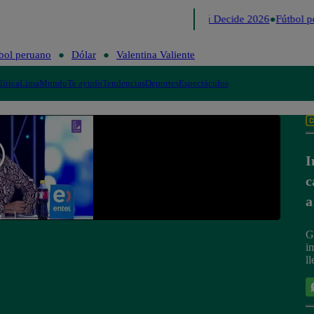
Lo último
Me Caigo de Risa
Perú Decide 2026
Fútbol p
bol peruano
Dólar
Valentina Valiente
lítica
Lima
Mundo
Te ayudo
Tendencias
Deportes
Espectáculos
I
c
a
G
i
ll