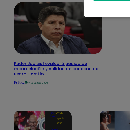
Poder Judicial evaluará pedido de
excarcelación y nulidad de condena de
Pedro Castillo
Política
07 de agosto 2026
Yo
07 de
Soy
agosto
2026
"Soy su