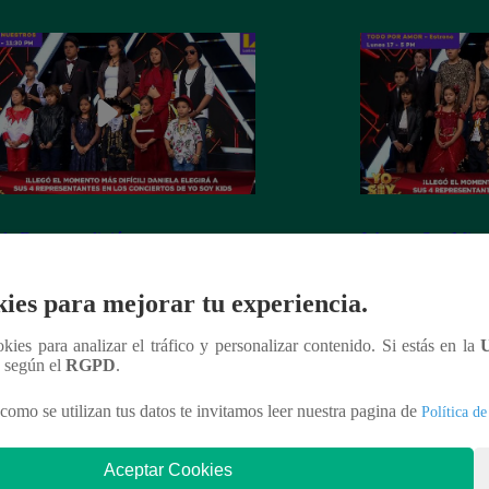
la Darcourt eligió a otros cuatro
Johanna San Miguel
dores que pasaron a la fase de
participantes que c
ertos
conciertos
ies para mejorar tu experiencia.
ookies para analizar el tráfico y personalizar contenido. Si estás en la
n según el
RGPD
.
nteresar
como se utilizan tus datos te invitamos leer nuestra pagina de
Política de
Aceptar Cookies