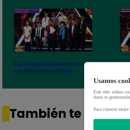
Ricardo Morán dio el pase a los conciertos
Danie
a los últimos cuatro clasificados
imita
conci
Usamos cook
Este sitio utiliza c
datos se gestionará
También te puede i
Para conocer mejor 