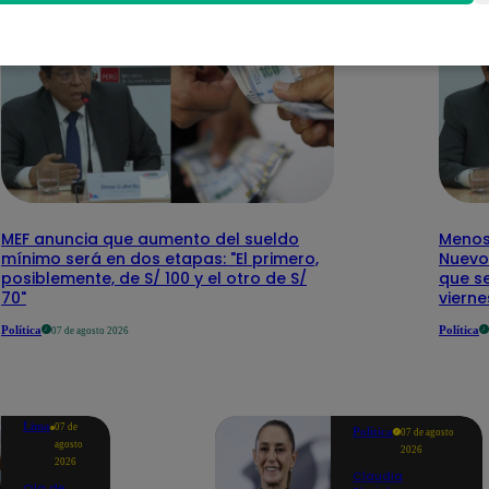
MEF anuncia que aumento del sueldo
Menos 
mínimo será en dos etapas: "El primero,
Nuevo
posiblemente, de S/ 100 y el otro de S/
que se
70"
vierne
Política
Política
07 de agosto 2026
Lima
07 de
Política
07 de agosto
agosto
2026
2026
Claudia
Ola de