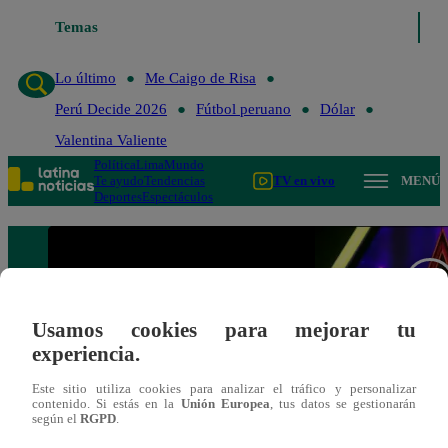
Temas
Lo último
Me Caigo
Lo último
Me Caigo de Risa
Perú Decide 2026
Fútbol peruano
Dólar
Valentina Valiente
Política
Lima
Mundo
Te ayudo
Tendencias
TV en vivo
MENÚ
Deportes
Espectáculos
Usamos cookies para mejorar tu
experiencia.
Este sitio utiliza cookies para analizar el tráfico y personalizar
contenido. Si estás en la
Unión Europea
, tus datos se gestionarán
según el
RGPD
.