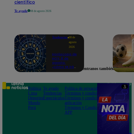
científico
Te ayudo
08 de agosto 2026
Tendencias
08 de
agosto
2026
Horóscopo de
HOY, 8 de
agosto:
¿cómo te irá
Encuéntranos también en
en el amor y
trabajo, según
la IA?
Teléfono: 219
X
Política
Te ayudo
Política de privacidad
1000
Lima
Tendencias
Términos y condiciones
Av. San
Deportes
Espectáculos
Términos y condiciones
Felipe 968
Mundo
aplicación
Jesús María
Perú
Términos y Condiciones
APP