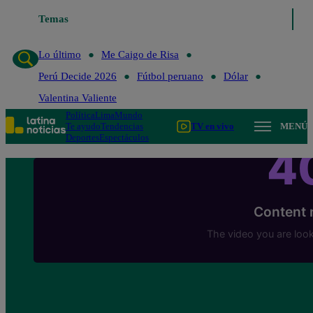
Temas
Lo último
Me Caigo de Ris
Lo último
Me Caigo de Risa
Perú Decide 2026
Fútbol peruano
Dólar
Valentina Valiente
Política
Lima
Mundo
Te ayudo
Tendencias
TV en vivo
MENÚ
Deportes
Espectáculos