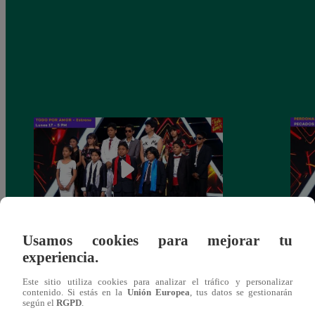
Usamos cookies para mejorar tu
Ricardo Morán dio el pase a los conciertos
Danie
experiencia.
a los últimos cuatro clasificados
imita
conci
Este sitio utiliza cookies para analizar el tráfico y personalizar
contenido. Si estás en la
Unión Europea
, tus datos se gestionarán
según el
RGPD
.